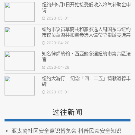
纽约州5月1日开始接受低收入冷气补助金申
请
2023-05-01
纽约市议员華裔共和黨参选人周国东与纽约
市议员華裔共和黨参选人谭莹莹舉辦竞选筹
款晚会
2023-04-20
知名律師約翰・西亞鋒參選紐約市第六區法
官
2023-04-28
纽约大游行 纪念「四．二五」铸就道德丰
碑
2023-05-01
过往新闻
亚太裔社区安全意识博览会 科普民众安全知识