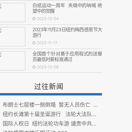
白纸运动一周年 夹缝中的呐喊 绝
望中的觉醒
2023-12-04
2023年11月23日纽约梅西感恩节大
游行
2023-11-17
全国首个针对基于应用程式的送餐
员最低时薪标准通过
2023-12-08
过往新闻
布朗士七层楼一侧倒塌 暂无人员伤亡 清理调查进行中
纽约长滩第十届圣诞游行 法轮大法队伍引人注目
国际人权日 纽约法轮功车游 谴责中共为最大的人权迫害者