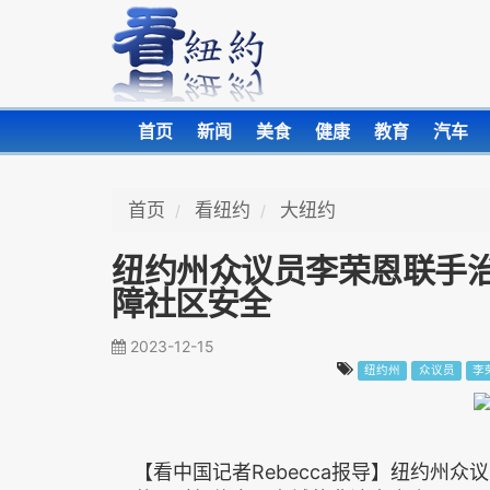
首页
新闻
美食
健康
教育
汽车
首页
看纽约
大纽约
纽约州众议员李荣恩联手治
障社区安全
2023-12-15
纽约州
众议员
李
【看中国记者Rebecca报导】纽约州众议