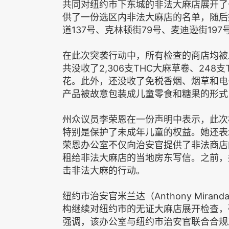
共同对纽约市下东城的非法大麻店展开了
供了一份选区内非法大麻店的名单，随后
道137号、克林顿街79号、麦迪逊街19
在此次突袭行动中，所有检查的商店均被
共没收了2,306支THC大麻草卷、248支T
花。此外，还没收了免税香烟、烟草和电
产品被故意包装成儿童零食和糖果的形式
州众议员李荣恩在一份声明中表示，此次
特别是保护了未成年儿童的权益。她还表
荣恩办公室不仅向治安官提供了非法商店
租给非法大麻店的当地房东写信。之前，
击非法大麻的行动。
纽约市治安官米兰达（Anthony Mir
构继续对纽约市的无证大麻店展开检查，
强调，该办公室与纽约市治安官联合合规