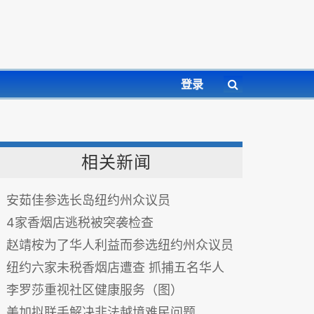
登录
相关新闻
安茹佳参选长岛纽约州众议员
4家香烟店逃税被突袭检查
赵靖桉为了华人利益而参选纽约州众议员
纽约六家未税香烟店遭查 抓捕五名华人
李罗莎重视社区健康服务（图）
美加拟联手解决非法越境难民问题