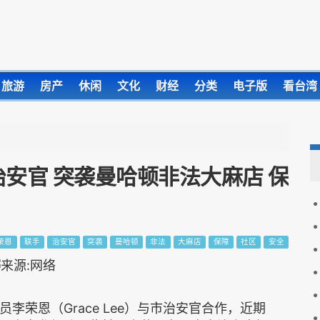
旅游
房产
休闲
文化
财经
分类
电子版
看台湾
安官 突袭曼哈顿非法大麻店 保
荣恩
联手
治安官
突袭
曼哈顿
非法
大麻店
保障
社区
安全
员李荣恩（Grace Lee）与市治安官合作，近期