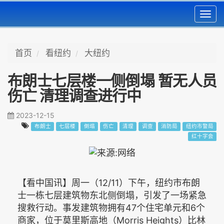
Toggl
navig
首页
看纽约
大纽约
布朗士七层楼一侧倒塌 暂无人员
伤亡 清理调查进行中
2023-12-15
布朗士
七层楼
倒塌
伤亡
清理
调查
消防局
纽约市警局
红十字会
【看中国讯】周一（12/11）下午，纽约市布朗
士一栋七层建筑物东北侧倒塌，引发了一场紧急
搜救行动。事发建筑物拥有47个住宅单元和6个
商家，位于莫里斯高地（Morris Heights）比林