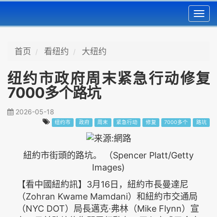
Toggl
navig
首页
看纽约
大纽约
纽约市政府周末紧急行动修复
7000多个路坑
2026-05-18
纽约市
政府
周末
紧急行动
修复
7000多个
路坑
紐約市街頭的路坑。 （Spencer Platt/Getty
Images)
【看中國紐約訊】3月16日，紐約市長曼達尼
（Zohran Kwame Mamdani）和紐約市交通局
（NYC DOT）局長邁克·弗林（Mike Flynn）宣