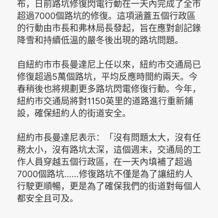
布，日前路坑修復閃電行動在一天內完成了全市
超過7000個路坑的修復。這項涵蓋五個行政區
的行動由市長和弗林局長發起，旨在應對創記錄
降雪和持續低溫的嚴冬後出現的路坑問題。
自紐約市市長曼達尼上任以來，紐約市交通局已
修復超過5萬個路坑，平均反應時間約兩天。今
春稍後也將規劃更多路坑閃電修復行動。今年，
紐約市交通局將對1150英里的道路進行重新鋪
設，確保紐約人的街道安全。
紐約市長曼達尼表示：「沒有問題太大，沒有任
務太小，沒有路坑太深，這個週末，交通局的工
作人員穿越五個行政區，在一天內填補了超過
7000個路坑……修復路坑不僅是為了讓紐約人
行駛更順暢，更是為了確保我們的街道對每個人
都安全且可及。