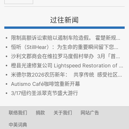
过往新闻
限制高额诉讼索赔以遏制车险造假。 霍楚新规触动纽约庭审律师巨大利益
恒听（StillHear）：为生命的重要瞬间留下您的声音
沙利文郡商会在维拉罗马度假村举办 3月「首个周五」商务交流早餐会
橙县光速修复公司 Lightspeed Restoration of Orange County： 修复的不只是房子，更是安心
米德尔敦2026农历新年： 共享传统 感受社区活力
Autismo Café咖啡馆重新开幕
3/17纽约圣派翠克节盛大游行
联络我们
捐款
关于我们
网站广告
中英词典