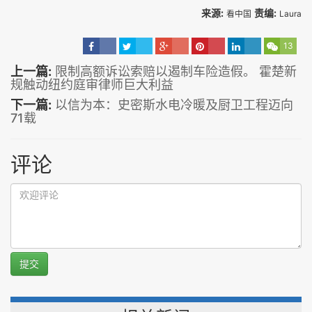
来源:
责编:
看中国
Laura
13
上一篇:
限制高额诉讼索赔以遏制车险造假。 霍楚新
规触动纽约庭审律师巨大利益
下一篇:
以信为本：史密斯水电冷暖及厨卫工程迈向
71载
评论
提交