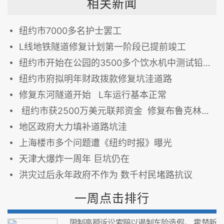
相关新闻
纽约市7000多名护士罢工
L线地铁隧道修复计划第一阶段已提前竣工
纽约市开始在公园的3500多个饮水机中测试铅含量
纽约市府拟明年财政拨款修复坑洼道路
修复东河隧道开始 L车运行基本正常
纽约市获2500万美元联邦资金 修复布鲁克林大桥
地区政府大力填补道路坑洼
上海楼市多个问题遭《纽约时报》曝光
天津大爆炸一周年 巨坑仍在
洪灾过后永年政府不作为 数千村民堵路抗议
一周点击排行
限制高额诉讼索赔以遏制车险造假。 霍楚新