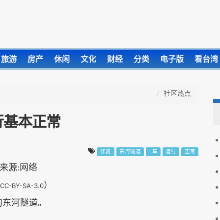
旅游
房产
休闲
文化
财经
分类
电子版
看台湾
社区热点
行基本正常
修复
东河隧道
L车
运行
正常
）
-CC-BY-SA-3.0
的东河隧道。