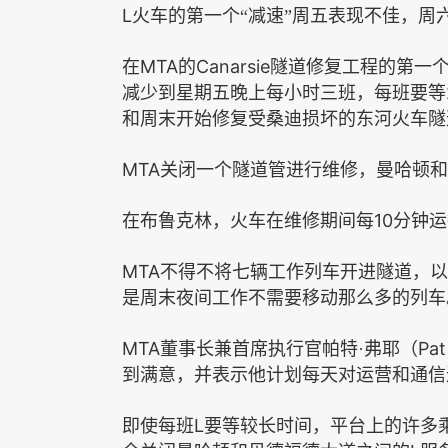
L
火车的第一个“减速”周五表现不佳，周
MTA
Canarsie
在
的
隧道修复工程的第一
减少到星期五晚上每小时三班，每班要等
和周末开始修复受桑迪损坏的东河火车隧
MTA
关闭一个隧道管进行维修，曼哈顿和
10
在布鲁克林，火车在维修期间每
分钟运
MTA
不得不将七辆工作列车开进隧道，以
是周末夜间工作不需要移动那么多的列车
MTA
Pat
董事长兼首席执行官帕特·弗耶（
到满意，并表示他计划每天对运营和通信
L
即使每班
要等较长时间，平台上的许多