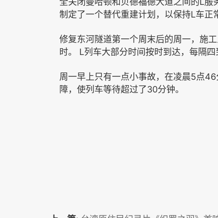
L
全关闭曼哈顿和贝德福德大道之间的
服
L
制定了一个替代重建计划，以保持
车正
修复东河隧道第一个周末后的周一，施工
L
时。
列车大部分时间按时到达，每隔四
5
46
周一早上只有一点小事故，在凌晨
点
30
障，使列车等待超过了
分钟。