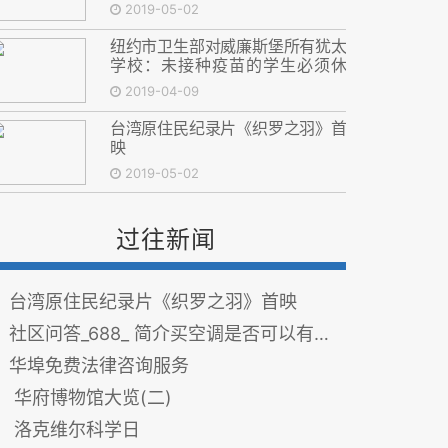
2019-05-02
纽约市卫生部对威廉斯堡所有犹太
学校：未接种疫苗的学生必须休
学，否则可能关闭学校
2019-04-09
台湾原住民纪录片《织罗之羽》首
映
2019-05-02
过往新闻
台湾原住民纪录片《织罗之羽》首映
社区问答_688_ 简介买空调是否可以有退款优惠
华埠免费法律咨询服务
华府博物馆大览(二)
洛克维尔科学日