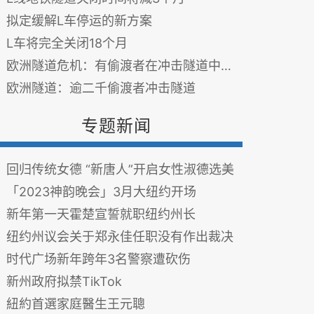
拟定缓解L车停运的新方案
L车将完全关闭18个月
欧洲隧道危机：有偷渡者在冲击隧道中丧生
欧洲隧道：逾二千偷渡者冲击隧道
专题新闻
回归传统女德 “新唐人”开启女性淑德选美
「2023神韵晚会」3月大纽约开场
新年第一天霍楚宣誓就职纽约州长
纽约州议会关于郑永佳任职没有作出裁决
时代广场新年跨年3名警察遭砍伤
新州政府拟禁TikTok
紐約首選家庭醫生王元聰