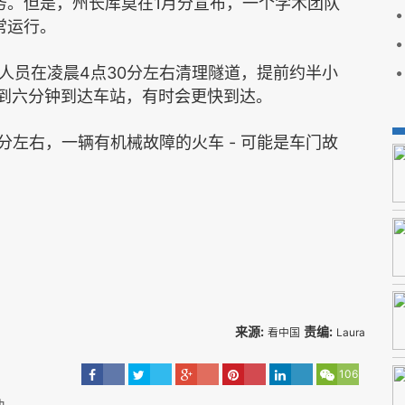
1
务。但是，州长库莫在
月分宣布，一个学术团队
常运行。
4
30
人员在凌晨
点
分左右清理隧道，提前约半小
到六分钟到达车站，有时会更快到达。
-
分左右，一辆有机械故障的火车
可能是车门故
来源:
责编:
看中国
Laura
106