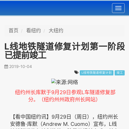
Toggl
navig
首页
看纽约
大纽约
L线地铁隧道修复计划第一阶段
已提前竣工
2019-10-04
L线地铁隧道修复计划
竣工
纽约州长库默于
9月29日参观L车隧道修复部
分。（纽约州州政府州长网站）
【看中国纽约讯】9月29日（周日），纽约州长
安德鲁·库
默
（Andrew M. Cuomo）宣布，L线