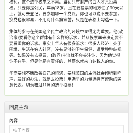
权利。这个选举权来之不易。当初只有财产的白人才具投票
权。只要你是公民，年满18岁，且在要投票的地方住了30天以
上，就可去登记，要参加哪一个党派，你也可以说不要参加，
换党也很容易，不用对什么旗宣誓，只是在表格上勾选一下。
集体的参与在美国这个民主政治的环境中显得尤为重要。他(政
治家)要看你这个群体有什么样的诉求，并从投票率来决定要不
要看重你的诉求。事实上华人有很多诉求：很多人经济上处于
困境，生活在穷人社区，没有足够的卫生保健，遭受种种歧视
等。如果没有去投票，(政界)主流就不会关注你，因为他觉得
你不在乎。但是他是有责任的，其薪水就来自纳税人的你。
华裔要想不断改善自己的境遇，要想美国的主流社会倾听到呼
声，最好的办法，就是去投票！用选举的力量选择有帮助的民
意代表。切勿错过11月的选举投票！
回复主题
內容