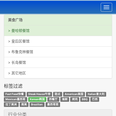
Toggl
navig
美食广场
> 曼哈顿餐馆
> 皇后区餐馆
> 布鲁克林餐馆
> 长岛餐馆
> 其它地区
标签过滤
Fast Food快餐
Steak House牛排
甜点
American美国
Italian意大利
Mexican墨西哥
Korean韩国
西餐厅
海鲜
烤肉
BBQ
巴西
拉丁美洲
南美
Brazilian
墨西哥菜
行业分类