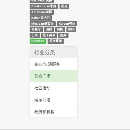
Fast Food快餐
Steak House牛排
甜点
American美国
Italian意大利
Mexican墨西哥
Korean韩国
西餐厅
海鲜
烤肉
BBQ
巴西
拉丁美洲
南美
Brazilian
墨西哥菜
行业分类
商业/生活服务
美食广场
社区活动
娱乐消遣
政府和机构