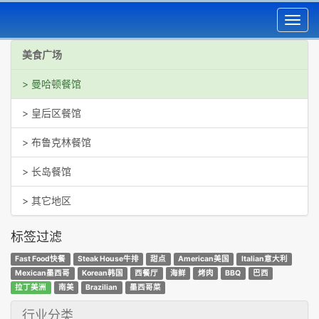
Toggl
navig
美食广场
> 曼哈顿餐馆
> 皇后区餐馆
> 布鲁克林餐馆
> 长岛餐馆
> 其它地区
标签过滤
Fast Food快餐
Steak House牛排
甜点
American美国
Italian意大利
Mexican墨西哥
Korean韩国
西餐厅
海鲜
烤肉
BBQ
巴西
拉丁美洲
南美
Brazilian
墨西哥菜
行业分类