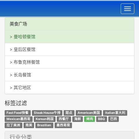
Toggl
navig
美食广场
> 曼哈顿餐馆
> 皇后区餐馆
> 布鲁克林餐馆
> 长岛餐馆
> 其它地区
标签过滤
Fast Food快餐
Steak House牛排
甜点
American美国
Italian意大利
Mexican墨西哥
Korean韩国
西餐厅
海鲜
烤肉
BBQ
巴西
拉丁美洲
南美
Brazilian
墨西哥菜
行业分类