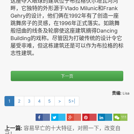
这座夺人眼球的建筑位于布拉格伏尔塔瓦河河
畔，它独特的外形源于Vlado Milunic和Frank
Gehry的设计，他们俩在1992年有了创造一座
跳舞房子的灵感，在1996年正式落实。如跳舞
般扭曲的线条及轮廓使这座建筑摘得Dancing
Building的戏称。尽管因为打破传统的设计令它
屡受非难，但这栋建筑还是可以作为布拉格的标
志性建筑。
下一页
责编:
Lisa
1
2
3
4
5
>
5>|
111
上一篇:
容易早亡的十大特征，对照一下，改变自
己！