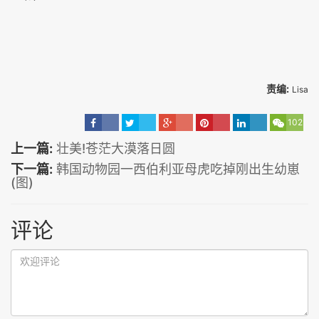
责编:
Lisa
102
上一篇:
壮美!苍茫大漠落日圆
下一篇:
韩国动物园一西伯利亚母虎吃掉刚出生幼崽
(图)
评论