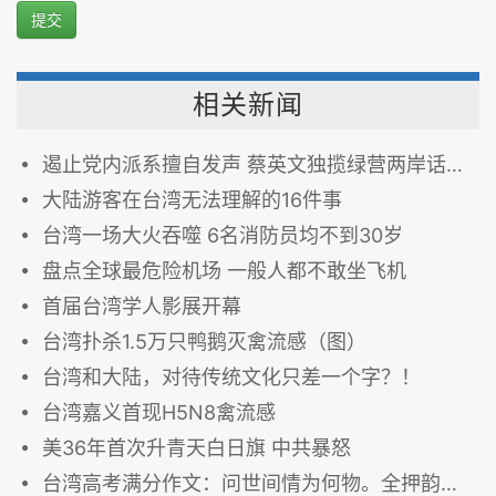
提交
相关新闻
遏止党内派系擅自发声 蔡英文独揽绿营两岸话语权
大陆游客在台湾无法理解的16件事
台湾一场大火吞噬 6名消防员均不到30岁
盘点全球最危险机场 一般人都不敢坐飞机
首届台湾学人影展开幕
台湾扑杀1.5万只鸭鹅灭禽流感（图）
台湾和大陆，对待传统文化只差一个字？！
台湾嘉义首现H5N8禽流感
美36年首次升青天白日旗 中共暴怒
台湾高考满分作文：问世间情为何物。全押韵，拍案叫绝