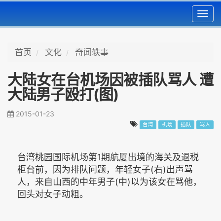
Toggl
navig
首页
文化
奇闻轶事
大陆女在台机场因被插队骂人 遭
大陆男子殴打(图)
2015-01-23
台湾
机场
插队
骂人
台湾桃园国际机场第1期航厦出境的海关及退税
柜台前，因为排队问题，年轻女子(右)出声骂
人，来自山西的中年男子(中)以为该女在骂他，
回头对女子动粗。