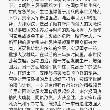
下，唐朝陷入风雨飘摇之中。在国家民族生死存
亡的危急关头，生性强悍善于用兵的李世民处乱
不惊，亲率大军击退强敌。随后李世民审时度
势，力排众议，做出了倾其府库向强大的突厥媾
和以换取国家生养发展时间的艰难抉择，从而使
国家民族避免了覆亡灭族的危险。胸怀大志、性
格坚韧的唐太宗决心尽快带领军臣民众振兴大
唐，消灭称雄北方多年的突厥，实现国家一统，
重振大汉雄风。在以后的三年多时间里，李世民
卧薪尝胆，励精图治，他一方面发展生产，增强
国力，另一方面加强军队训练，提高唐军的战斗
力，打造出了一支能够与突厥铁骑争锋的骑兵。
唐朝对荒漠枭雄的反击战终于打响，按照李世民
的精心计划，一支具有超强作战能力的精锐骑兵
千里迂回到突厥大军背后发起突袭。饱含报国热
情的大唐将士同仇敌忾，大获全胜。唐太宗以超
凡勇气和军事才能，统帅唐军一举击退北方强大
的游牧民族，实现了国家的大统一。战争过后，