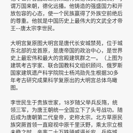
谓万国来朝，德化远播。他铸造的强盛国力和开
放包容的心态，使一个民族赢得了外族空前绝后
的尊重。他就是中国历史上最伟大的文武全才帝
王--唐太宗李世民。
大明宫复原图大明宫是唐代长安城禁苑，位于城
东北部的龙首原，是唐帝国的政治中心，是世界
史上最宏伟和最大的宫殿建筑群之一。（上图为
建筑考古学家、联合国教科文组织顾问、俄罗斯
国家建筑遗产科学院院士杨鸿勋先生根据30多
年考古研究成果科学复原出的大明宫总体鸟瞰
图。
李世民生于贵族世家，18岁随父举兵反隋，统
领三军，为唐王朝统一全国立下了头号战功。随
后成为唐朝第二代皇帝，史称太宗。北方草原民
族突厥首领一直窥视中原千里沃野，乘太宗立根
未稳之时，亲率二十万铁骑威逼长安，兵临城