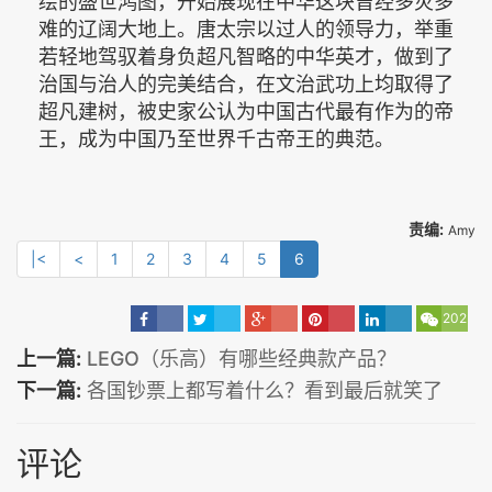
绘的盛世鸿图，开始展现在中华这块曾经多灾多
难的辽阔大地上。唐太宗以过人的领导力，举重
若轻地驾驭着身负超凡智略的中华英才，做到了
治国与治人的完美结合，在文治武功上均取得了
超凡建树，被史家公认为中国古代最有作为的帝
王，成为中国乃至世界千古帝王的典范。
责编:
Amy
|<
<
1
2
3
4
5
6
202
上一篇:
LEGO（乐高）有哪些经典款产品？
下一篇:
各国钞票上都写着什么？看到最后就笑了
评论