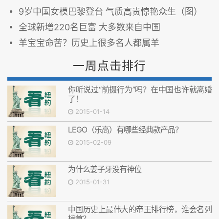
9岁中国女模巴黎登台 气质高贵惊艳众生（图）
全球新增220名巨富 大多数来自中国
羊宝宝命苦？历史上很多名人都属羊
一周点击排行
你听说过“前摄行为”吗？在中国也许就离婚
了！
2015-01-14
LEGO（乐高）有哪些经典款产品？
2015-02-09
为什么姜子牙没有神位
2015-01-31
中国历史上最伟大的帝王排行榜，谁会名列
榜首？