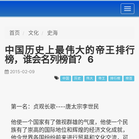
Toggl
navig
首页
文化
史海
中国历史上最伟大的帝王排行
榜，谁会名列榜首？ 6
2015-02-09
中国
历史
伟大
帝王
排行榜
榜首
第一名：贞观长歌----唐太宗李世民
他使一个国家有了傲视群雄的气度，他使一个民
族有了崇高的国际地位和辉煌的经济文化成就，
他令世界各国纷纷前来进行贸易和文化交流，可