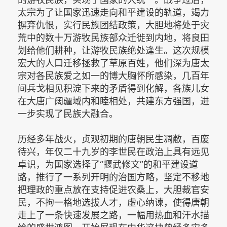
太宗为了让国家迅速走向和平建设的轨道，竭力
摒弃仇恨，实行民族团结政策，大胆地将处于灾
荒中的数十万游牧民族部众迁徙到内地，将良田
划给他们耕种，让游牧民族绝处逢生。这次规模
宏大的人口迁移拯救了草原百姓，他们深为唐太
宗对各民族爱之如一的博大胸怀所感染，几百年
间兵戈相见积淀下来的矛盾得到化解，各族儿女
在大唐广阔疆域内和睦相处，共建东方强国，进
一步实现了民族大融合。
历经多年战火，贞观初期的唐朝民生凋敝，百废
待兴，年仅二十九岁的李世民在政治上具有远见
卓识，为国家选择了“揠武修文”的和平建设道
路，推行了一系列开明的治国方略，坚定不移地
把理政的重点放在支持促进农桑上，大胆裁官安
民，不拘一格地选拔人才，虚心纳谏，使得唐朝
走上了一条快速发展之路，一幅用热血和汗水描