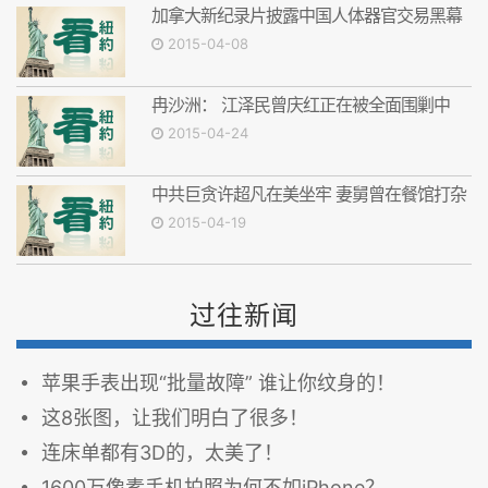
加拿大新纪录片披露中国人体器官交易黑幕
2015-04-08
冉沙洲： 江泽民曾庆红正在被全面围剿中
2015-04-24
中共巨贪许超凡在美坐牢 妻舅曾在餐馆打杂
2015-04-19
过往新闻
苹果手表出现“批量故障” 谁让你纹身的！
这8张图，让我们明白了很多！
连床单都有3D的，太美了！
1600万像素手机拍照为何不如iPhone？