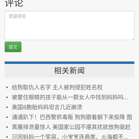
评论
提交
相关新闻
给狗取仇人名字 主人被判侵犯姓名权
被蒙住眼睛的孩子能从一群女人中找到妈妈吗？简单的小实验让人感动到落泪
美国8胞胎妈妈坦言几近崩溃
通通趴下！巴西警抓毒贩 狗狗跟着躺下来投降 图
黑雁排泄量惊人 美国家公园不堪其扰欲放狗驱赶
只因妈妈一个笑容，小宝宝连悬崖、火海都不放在眼里