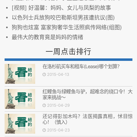
[视频] 好温馨：妈妈、女儿与凤梨的故事
以色列士兵放狗咬巴勒斯坦男孩遭抗议(图)
狗狗也炫富 富家狗奢华生活照疯传网络(组图)
最伟大的教育竟是妈妈的情绪
一周点击排行
在洛杉矶买车和租车(Lease)哪个划算？
2015-04-13
红鲤鱼与绿鲤鱼与驴，超难念的绕口令！大
家来挑战～
2015-04-29
还记得彭加木吗？法医揭露真相，怵目惊
心！（慎入）
2015-04-23