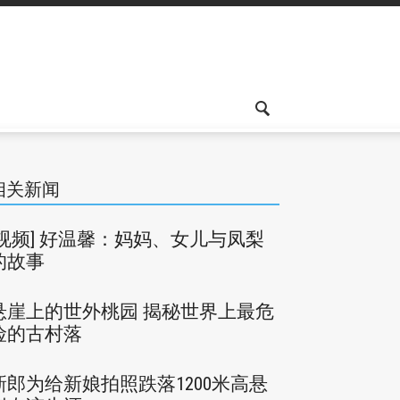
相关新闻
[视频] 好温馨：妈妈、女儿与凤梨
的故事
悬崖上的世外桃园 揭秘世界上最危
险的古村落
新郎为给新娘拍照跌落1200米高悬