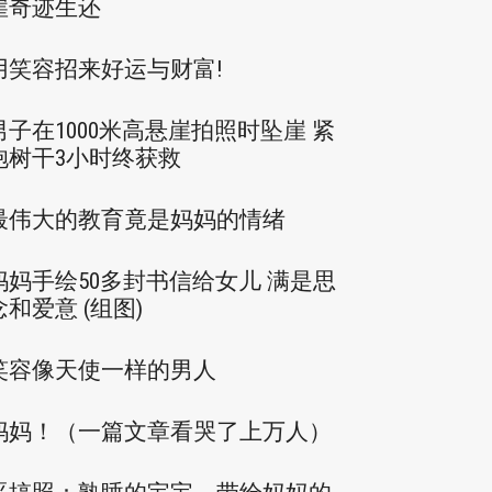
崖奇迹生还
用笑容招来好运与财富!
男子在1000米高悬崖拍照时坠崖 紧
抱树干3小时终获救
最伟大的教育竟是妈妈的情绪
妈妈手绘50多封书信给女儿 满是思
念和爱意 (组图)
笑容像天使一样的男人
妈妈！（一篇文章看哭了上万人）