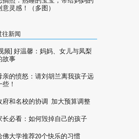
恶搞照：熟睡的宝宝，带给妈妈的
创意灵感！（多图）
过往新闻
[视频] 好温馨：妈妈、女儿与凤梨
的故事
母亲的愤怒：请刘胡兰离我孩子远
一些！
政府和名校的协调 加大预算调整
家长必看：如何毁掉自己的孩子
哈佛大学推荐20个快乐的习惯