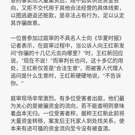
意的事实而大量集资后，既不如实供述资金去
向，又拒不交代用于其他合法经营的具体线索，
以图逃避返还赃款，是非法占有行为，足以认定
其诈骗故意。
一位曾参加过庭审的不具名人士向《华夏时报》
记者表示，在庭审过程中，当公诉人向王红新发
问“你骗的十几亿元去向哪里？”时，王红新回应
说，“现在不说！”而审判长也问，这十多亿的用
处，王红新仅答是“合法生意”，而被害人代理人
追问是什么生意时，王红新硬硬地说，“不告诉
你。”
庭审现场非常激烈。有多位受害者出庭，他们最
为关心的是被骗资金的流向，若不能查明则意味
着血本无归。一位受害者称，据称王红新此前将
大量资金转移，案发后王托家人到处找关系，使
本来有迹可循的资金流向至今没有被查清。