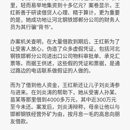
里，轻而易举地集资到十多亿元？案卷显示，王
红新善于研读借贷人心理、精于算计，更为重要
的是，她成功地让河北钢铁邯郸分公司的财务人
员为其行骗“背书”。
办案机关查明，在大量借款到期后，王红新为了
让受害人放心，伪造了众多虚假凭证，包括河北
钢铁邯郸分公司进出口公司物料审批单、承兑汇
票等。而据王供述，这些假的凭证和票据，是通
过路边的电话联系做假证的人做的。
而为了借到他人资金，王红新还让儿子刘炎涛参
与进来。在刘炎涛的帮助下，她从受害人孙某、
苗某等那里借到4000多万元，其中近300万元
至今未还。案发后，刘炎涛辩称，母亲让他以与
邯郸钢铁经营外矿为由，按月息一毛的高息向朋
友借款。