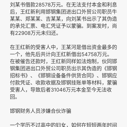
刘某书借款28578万元。在无法支付本金和利息
后，王红新利用邯钢集团进出口外贸公司职员牛
某某、郑某某、吉某某，向刘某书出示了其伪造
的承兑汇票、电汇凭证予以蒙骗。到案发时，尚
有22908万元未归还。
在王红新的受害人中，王某河是借出资金最多的
一个，他先后共计向王红新借出54758万元。
在被催告还款时，王红新同样如法炮制，伙同邯
钢集团进出口外贸公司职员出示其伪造的《邯钢
招标书》、《邯钢设备备件供货合同》、邯钢应
付款凭证、收款收据及邯钢挂账单等材料，蒙骗
受害人，导致后者31046万元本金至今无法收
回。
邯钢财务人员涉嫌合伙诈骗
一个学历不过高中的妇女，如何在短短两年时间