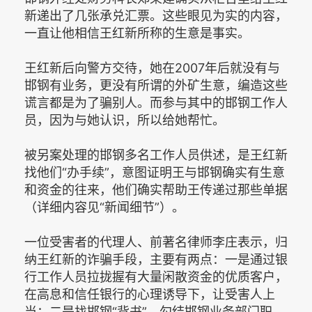
新递出了几张承兑汇票。这些眼见为实的内容，
一直让他相信王红新所称的生意是事实。
王红新后向警方交待，她在2007年后就没有与
邯钢有业务，更没有所谓的外矿生意，编造这些
谎言都是为了骗别人。而参与其中的邯钢工作人
员，因为与她认识，所以给她帮忙。
被另案处理的邯钢多名工作人员供述，是王红新
找他们“办手续”，意图证明王与邯钢确实有生意
和资金的往来，他们确实帮助王传递过那些单据
（详细内容见“新闻细节”）。
一位受害者的代理人、前著名律师李庄表示，归
纳王红新的诈骗手段，主要有两点：一是通过银
行工作人员拉拢握有大量闲散资金的优质客户，
在高息和信任银行的心理诱导下，让受害人上
当；二是找邯钢“背书”，勾结邯钢业务部门职