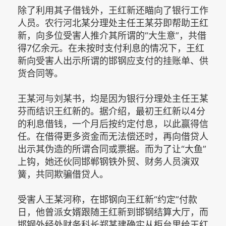
除了利用其子借钱外，王红新还瞄向了银行工作
人员。农行河北某分理处主任王某芬即帮助王红
新，向多位受害人推介其所谓的“大生意”，共借
得7亿余元。在未按时支付利息的情况下，王红
新向受害人出示所谓的邯钢应支付的挂账单、供
货合同等。
王某河与刘某书，均是因为银行分理处主任王某
芬而结识王红新的。据介绍，最初王红新以4分
的利息借钱，一个月后按约定付息，以此赢得信
任。在借得更多资金而无法偿还时，再向借贷人
出示其伪造的所谓合同或票据。而为了让“大鱼”
上钩，她还伙同邯郸钢铁外贸、财务人员演双
簧，共同欺骗借贷人。
受害人王某河称，在邯钢向王红新“约定”付款
日，他曾派女婿跟随王红新到邯钢结算大厅，而
邯钢外经处财务科长郑某建确实从柜台里给王红