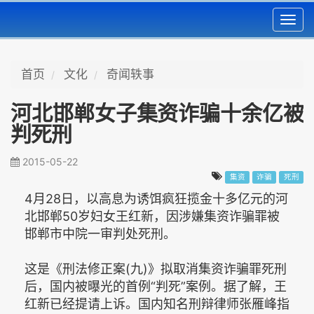
Toggl
navig
首页
文化
奇闻轶事
河北邯郸女子集资诈骗十余亿被
判死刑
2015-05-22
集资
诈骗
死刑
4月28日，以高息为诱饵疯狂揽金十多亿元的河
北邯郸50岁妇女王红新，因涉嫌集资诈骗罪被
邯郸市中院一审判处死刑。
这是《刑法修正案(九)》拟取消集资诈骗罪死刑
后，国内被曝光的首例“判死”案例。据了解，王
红新已经提请上诉。国内知名刑辩律师张雁峰指