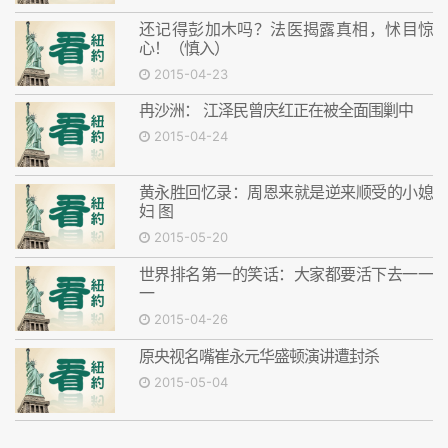
还记得彭加木吗？法医揭露真相，怵目惊
心！（慎入）
2015-04-23
冉沙洲： 江泽民曾庆红正在被全面围剿中
2015-04-24
黄永胜回忆录：周恩来就是逆来顺受的小媳
妇 图
2015-05-20
世界排名第一的笑话：大家都要活下去一一
一
2015-04-26
原央视名嘴崔永元华盛顿演讲遭封杀
2015-05-04