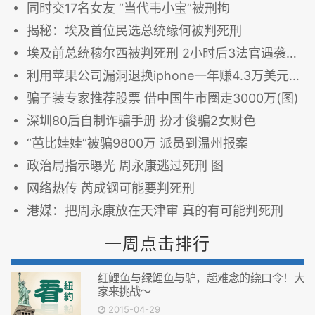
同时交17名女友 “当代韦小宝”被刑拘
揭秘：埃及首位民选总统缘何被判死刑
埃及前总统穆尔西被判死刑 2小时后3法官遇袭身亡（图)
利用苹果公司漏洞退换iphone一年赚4.3万美元（图）
骗子装专家推荐股票 借中国牛市圈走3000万(图)
深圳80后自制诈骗手册 扮才俊骗2女财色
“芭比娃娃”被骗9800万 派员到温州报案
政治局指示曝光 周永康逃过死刑 图
网络热传 芮成钢可能要判死刑
港媒：把周永康放在天津审 真的有可能判死刑
一周点击排行
红鲤鱼与绿鲤鱼与驴，超难念的绕口令！大
家来挑战～
2015-04-29