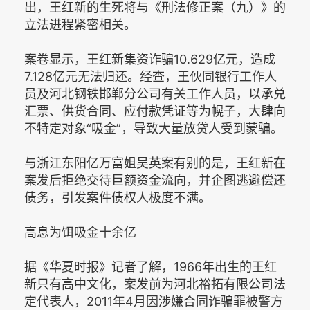
出，王红新的生死将与《刑法修正案（九）》的
立法进程紧密相关。
案卷显示，王红新集资诈骗10.629亿元，造成
7.128亿元无法归还。经查，王伙同银行工作人
员及河北钢铁邯郸分公司有关工作人员，以承兑
汇票、供货合同、应付款凭证等为幌子，大肆向
不特定对象“吸金”，导致大量放贷人受到蒙骗。
与浙江东阳亿万富姐吴英案有别的是，王红新在
案发后拒绝交待巨额资金流向，并企图逃避偿还
债务，引发案件债权人极度不满。
高息为饵吸金十余亿
据《华夏时报》记者了解，1966年出生的王红
新只有高中文化，案发前为河北裕拓有限公司法
定代表人，2011年4月因涉嫌合同诈骗罪被警方