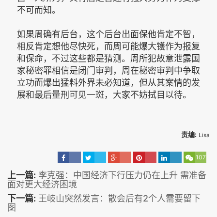
不可而知。
如果周确有后台，这个后台出面保他肯定不智，
相反肯定想他尽快死，而周可能爆大镬作为报复
和保命，不过这些都是猜测。周所犯故意泄露国
家秘密罪相信是闭门审判，周在秘密审判中争取
立功而爆出猛料外界未必知道，但从其案情的发
展和最后量刑可见一斑，大家不妨拭目以待。
责编:
Lisa
107
上一篇:
李克强：中国经济下行压力仍在上升 需准备
面对更大经济困境
下一篇:
王岐山突然发言：散会后有2个人需要留下
图