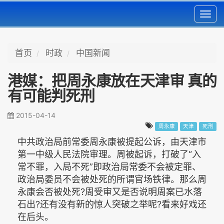
Toggl
navig
首页
时政
中国新闻
港媒：把周永康放在天津审 真的
有可能判死刑
2015-04-14
周永康
天津
死刑
中共政治局前常委周永康被提起公诉，由天津市
第一中级人民法院审理。周被起诉，打破了“入
常不罪，入局不死”即政治局常委不会被定罪、
政治局委员不会被处死的所谓官场铁律。那么周
永康会否被处死?周受审又是否说明周案已水落
石出?还有没有新的惊人突破之举呢?看来好戏还
在后头。