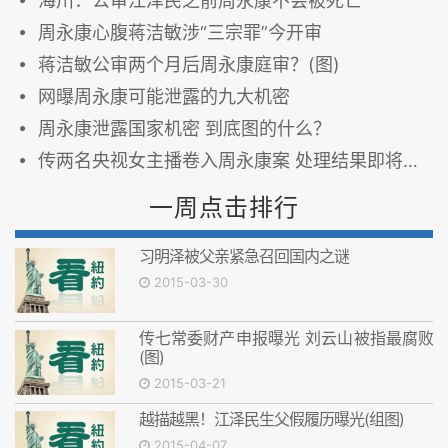
海川：公审江泽民之前周永康不会被死亡
周永康心腹蒋洁敏涉“三宗罪”今开审
蒋洁敏公审两个月后周永康庭审？(图)
网曝周永康可能泄露的九大机密
周永康泄露国家机密 到底图的什么？
传两名央视女主播卷入周永康案 处理结果即将揭晓(图)
一周点击排行
习明泽被父亲紧急召回国内之谜
2015-03-30
传七常委财产申报曝光 刘云山被指最腐败
(图)
2015-03-21
越描越黑！江泽民生父假履历曝光(组图)
2015-04-07