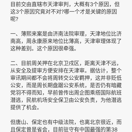
目前交由直辖市天津审判，大概有3个原因，但
这3个原因究竟对不对?哪一个才是关键的原因
呢?
一、薄熙来案是由济南法院审理，天津地位比济
南高，周永康原来地位比薄高，天津审理体现了
这种差别。这个原因很牵强。
二、目前周关押在北京卫戌区，距离天津不远，
从安全及提审方便安排在天津审。据估计，整个
审讯期间都不会将周转交公安羁押，这并非贬低
公安，而是周长期盘踞公安系统，是否仍有暗藏
党羽不得而知，早前曾传出周企图乘搭国际航班
潜逃，民航机场安全保卫由公安负责，为他潜逃
提供了机会。
但唐山、保定也有中级法院，也离北京很近，而
且保定曾是省会，目前驻守有中国最强的第38