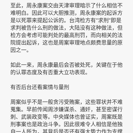
至此，周永康案交由天津审理暗示了什么相信不
难明白。因此可以大胆推测，周永康案的起诉方
是以死罪来提起公诉的。台湾检方有“求刑”即是
求判被告什么刑的做法，大陆没有这种做法，但
检方会考虑可能判处的最高刑罚，而向相关的法
院提出起诉，这也是周案审理地点颇费思量的原
因之一。
如此一来，周永康最后会否被处死，关键在于他
的认罪态度及有否重大立功表现。
有否后台还看案情与量刑
周案似乎不是一般贪污受贿案，这些罪状并不难
蒐集。早前传闻周涉嫌谋杀、通奸，甚至密谋行
刺、武装政变等。中央媒体也曾证实，周案既是
刑事案也是政治斗争。因此很难令人相信是他独
自一人所为，其背后是否还有强大势力作为支撑