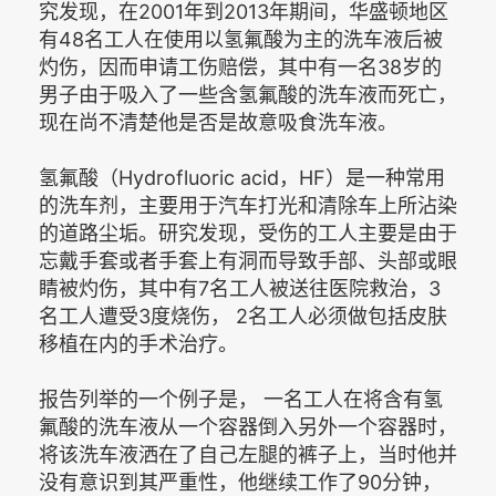
究发现，在2001年到2013年期间，华盛顿地区
有48名工人在使用以氢氟酸为主的洗车液后被
灼伤，因而申请工伤赔偿，其中有一名38岁的
男子由于吸入了一些含氢氟酸的洗车液而死亡，
现在尚不清楚他是否是故意吸食洗车液。
氢氟酸（Hydrofluoric acid，HF）是一种常用
的洗车剂，主要用于汽车打光和清除车上所沾染
的道路尘垢。研究发现，受伤的工人主要是由于
忘戴手套或者手套上有洞而导致手部、头部或眼
睛被灼伤，其中有7名工人被送往医院救治，3
名工人遭受3度烧伤， 2名工人必须做包括皮肤
移植在内的手术治疗。
报告列举的一个例子是， 一名工人在将含有氢
氟酸的洗车液从一个容器倒入另外一个容器时，
将该洗车液洒在了自己左腿的裤子上，当时他并
没有意识到其严重性，他继续工作了90分钟，