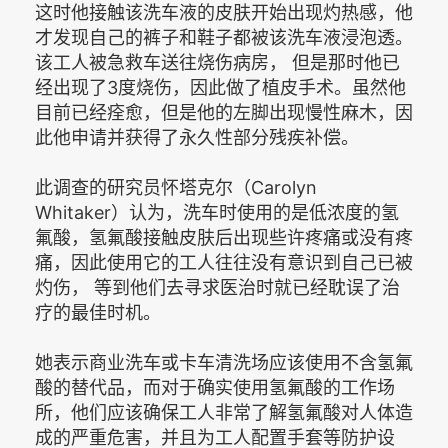
这时他接触该洗车液的皮肤开始出现灼热感，他
才发现自己的裤子和鞋子都被该洗车液浸泡透。
该工人被急救车送往烧伤病房， 但是那时他已
经出现了3度烧伤，因此做了植皮手术。虽然他
目前已经痊愈，但是他的左脚出现慢性麻木，因
此他申请并获得了永久性部分残疾补偿。
此调查的研究员怀塔克尔（Carolyn
Whitaker）认为，洗车时使用的是低浓度的氢
氟酸，氢氟酸接触皮肤后出现些许疼痛或没有疼
痛，因此使用它的工人往往没有意识到自己已被
灼伤， 等到他们去寻求医治时就已经耽误了治
疗的最佳时机。
她表示商业洗车或卡车清洗场应该使用不含氢氟
酸的替代品，而对于确实使用氢氟酸的工作场
所，他们应该确保工人非常了解氢氟酸对人体造
成的严重危害，并且为工人配置手套等防护设