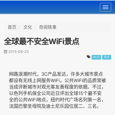
Toggl
navig
首页
文化
奇闻轶事
全球最不安全WiFi景点
2015-08-23
Wi-Fi
景点
网路浪潮时代，3C产品发达，许多大城市景点
都设有无线上网服务WiFi，公共WiFi的品质常被
当成评断城市对观光客友善程度的依据。不过，
以色列手机保全公司近日评出全球15个最不安
全的公共WiFi地点，纽约时代广场名列第一名，
法国巴黎圣母院及迪士尼乐园位居二、三名。