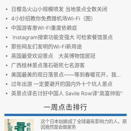
日樱岛火山小规模喷发 当地景点全数关闭
4小妙招教你免费蹭机场Wi-Fi（图）
中国游客患WI-FI重度依赖症
Instagram搜索功能变强大 可检索餐馆景点
那些网友们发明的Wi-Fi新用途
英国最受欢迎景点 大英博物馆居冠
广西桂林景点落石砸死七名游客
美国最美的观日落景点——等到春暖花开，我们找个地方看日落吧！
过年出游 一定要避开的国内外十个坑人景点
英景点译名讨好中国人 Savile Row译“高富帅街”
一周点击排行
这个日本姑娘成了全球最有影响力的人，原
因竟然是会做家务