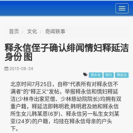
Toggl
navig
首页
文化
奇闻轶事
释永信侄子确认绯闻情妇释延洁
身份 图
2015-08-24
释永信
情妇
释延洁
北京时间7月25日，自称“代表所有对释永信不
满者”的“释正义”发帖，举报释永信和情妇释延
洁(少林寺出家尼僧、少林慈幼院院长)均拥有双
重户籍，释延洁即韩明君;韩明君及她和释永信
所生女儿韩某恩(6岁)、释永信另一私生女刘某
亚(24岁)的户籍，均挂在释永信母亲的户头
下。