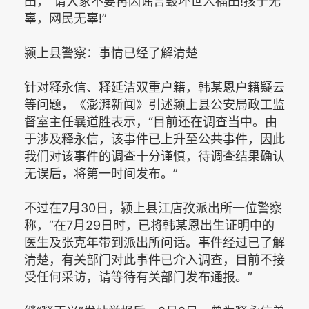
田，“请大家不要再因谣言毁坏世人福田!孩子无
辜，网民无辜!”
颍上县警察：事情已经了解清楚
针对释永信、释延洁双重户籍，韩某恩户籍疑云
等问题，《澎湃新闻》引述颍上县公安局政工监
督室主任曩道胜表示，“目前还在调查当中。由
于涉及释永信，该事件已上升至公共事件，因此
我们对该事件的调查十分谨慎，待调查结果确认
无误后，将第一时间发布。”
不过在7月30日，颍上县江店孜派出所一位警察
称，“在7月29日时，已将韩某恩出生证明中的
医生及张克年带到派出所问话。事件经过已了解
清楚，有关部门对此事件已介入调查，目前不接
受任何采访，请等待有关部门发布通报。”