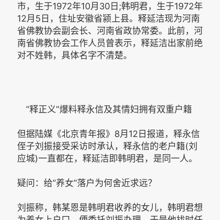
市，生于1972年10月30日;韩明君，生于1972年
12月5日，住址安徽省颍上县。释延洁现为河南
省佛教协会副会长、河南省政协常委。此前，河
南省佛教协会工作人员曾表示，释延洁出家前绝
对不姓韩，具体名字不清楚。
“释正义”爆料释永信及其情妇拥有双重户籍
但据陆媒《北京青年报》8月12日报道，释永信
侄子刘振接受采访时承认，释永信的老户籍(刘
应城)一直都在，释延洁即韩明君，是同一人。
疑问：给“养女”落户为何舍近求远？
刘振称，韩某恩是韩明君收养的女儿，韩明君想
为养女上户口，便委托刘振办理，于是他找时任