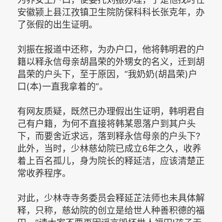
安徽颍上县江孜镇卫生院防保科科长张克年，办
了张假的出生证明。
刘振在报道中还称，为办户口，他将韩明君的户
籍以释永信母亲胡昌荣的外甥女的名义，迁到胡
昌荣的户头下，至于原因，“我奶奶(胡昌荣)户
口(本)一直我拿着的”。
有网友质疑，既然已办理假出生证明，韩明君自
己有户籍，为何不直接将韩某恩落户到其户头
下，而要舍近求远，落到释永信母亲的户头下?
此外，当时，少林慈幼院已成立6年之久，收养
着上百名孤儿，身为院长的释延洁，应该清楚正
常收养程序。
对此，少林寺寺务委员会释延芷法师也未具体解
释，只称，慈幼院的创立是给世人种善积德的福