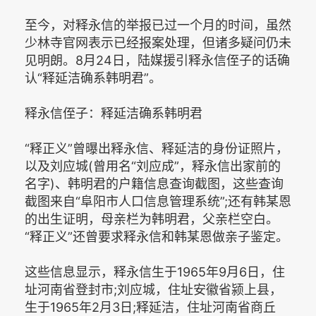
至今，对释永信的举报已过一个月的时间，虽然
少林寺官网表示已经报案处理，但诸多疑问仍未
见明朗。8月24日，陆媒援引释永信侄子的话确
认“释延洁确系韩明君”。
释永信侄子：释延洁确系韩明君
“释正义”曾曝出释永信、释延洁的身份证照片，
以及刘应城(曾用名“刘应成”，释永信出家前的
名字)、韩明君的户籍信息查询截图，这些查询
截图来自“阜阳市人口信息管理系统”;还有韩某恩
的出生证明，母亲栏为韩明君，父亲栏空白。
“释正义”还曾要求释永信和韩某恩做亲子鉴定。
这些信息显示，释永信生于1965年9月6日，住
址河南省登封市;刘应城，住址安徽省颍上县，
生于1965年2月3日;释延洁，住址河南省商丘