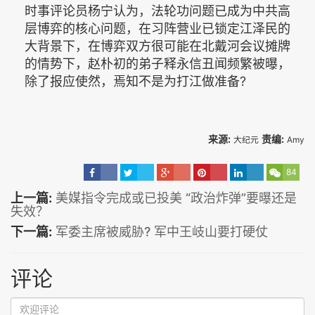
时事评论员杨宁认为，法轮功问题已成为中共高
层博弈的核心问题，在习阵营业已锁定江泽民的
大背景下，在博弈双方很可能在北戴河会议摊牌
的情势下，赵朴初的弟子释永信丑闻频繁被曝，
除了报应使然，焉知不是为打江做准备?
来源:
责编:
大纪元
Amy
84
上一篇:
美媒指令完成或已投美 “政治炸弹”要曝还是
失效？
下一篇:
军委主席被威胁? 军中王岐山要打硬仗
评论