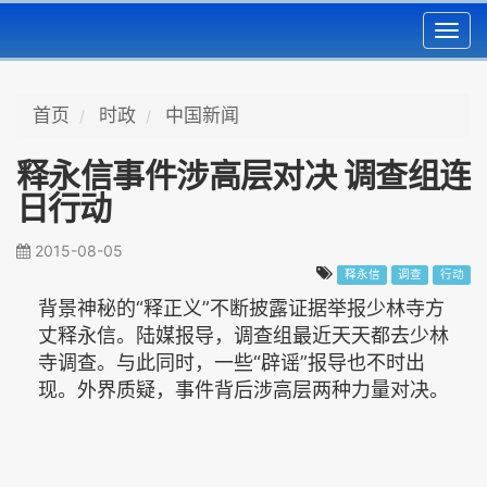
Toggl
navig
首页
时政
中国新闻
释永信事件涉高层对决 调查组连
日行动
2015-08-05
释永信
调查
行动
背景神秘的“释正义”不断披露证据举报少林寺方
丈释永信。陆媒报导，调查组最近天天都去少林
寺调查。与此同时，一些“辟谣”报导也不时出
现。外界质疑，事件背后涉高层两种力量对决。