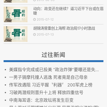
动向：政变还在继续？逼习近平下台或在眉
睫
2015-07-12
胡锦涛曾重创上海帮 政治局17小时激战
2015-07-13
过往新闻
美媒指令完成或已投美 “政治炸弹”要曝还是失效？
一男子骑摩托撞人逃逸 死者竟是自己母亲
传军改遇阻 习近平握〝利器〞 200军虎上榜
习破两潜规则晋升十上将 释放四重信号
中南海耳语：北京政坛将发生巨变