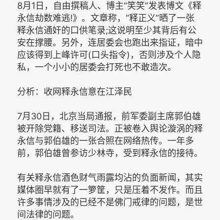
8月1日，自由撰稿人、博主“笑笑”发表博文《释
永信劫数难逃!》。文章称，“释正义”晒了一张
释永信通奸的口供笔录;这说明至少其背后有公
安在撑腰。另外，连居委会也跑出来指证，暗中
应该得到上峰许可(口头指令)，否则涉及个人隐
私，一个小小的居委会打死也不敢造次。
分析：收网释永信意在江泽民
7月30日，北京当局通报，前军委副主席郭伯雄
被开除党籍、移送司法。正被卷入舆论漩涡的释
永信与郭伯雄的一张合照在网络热传。一年多
前，郭伯雄曾参访少林寺，受到释永信的接待。
有关释永信酒色财气雨露均沾的负面新闻，其实
媒体圈早就有了一箩筐，只是压着不发作。而且
许多事情涉及的已经不是佛门戒律的问题，是世
间法律的问题。