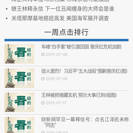
继王林释永信 下一位丑闻缠身的大师会是谁
关塔那摩基地癌症高发 美国海军展开调查
一周点击排行
车峰“白手套”被引渡回国 曾庆红危机加剧
2015-07-06
驳火激烈！习近平“五大战役”围剿曾庆红(图)
2015-07-06
王林被抓暗藏玄机 预示大事已到(组图)
2015-07-17
财新网罕见一幕释信号：点名江泽民未称
〝同志〞
2015-08-03