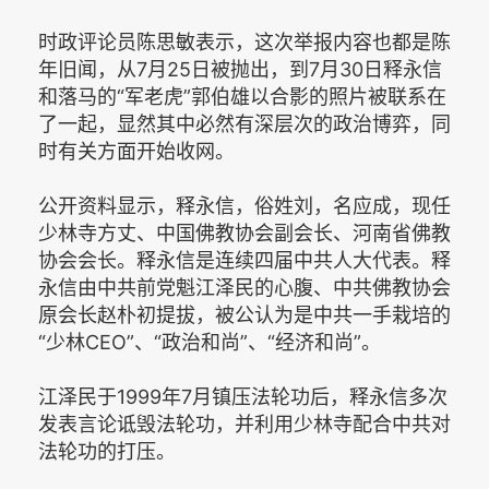
时政评论员陈思敏表示，这次举报内容也都是陈
年旧闻，从7月25日被抛出，到7月30日释永信
和落马的“军老虎”郭伯雄以合影的照片被联系在
了一起，显然其中必然有深层次的政治博弈，同
时有关方面开始收网。
公开资料显示，释永信，俗姓刘，名应成，现任
少林寺方丈、中国佛教协会副会长、河南省佛教
协会会长。释永信是连续四届中共人大代表。释
永信由中共前党魁江泽民的心腹、中共佛教协会
原会长赵朴初提拔，被公认为是中共一手栽培的
“少林CEO”、“政治和尚”、“经济和尚”。
江泽民于1999年7月镇压法轮功后，释永信多次
发表言论诋毁法轮功，并利用少林寺配合中共对
法轮功的打压。