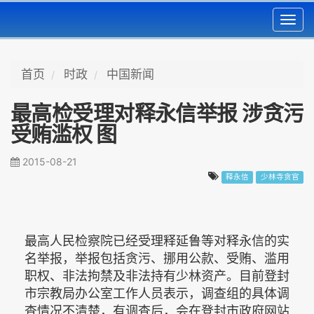
Toggl
navig
首页
时政
中国新闻
最高检受理对释永信举报 涉贪污
受贿滥权 图
2015-08-21
释永信
少林寺贪官
最高人民检察院已经受理释延鲁等对释永信的实
名举报，举报包括贪污、挪用公款、受贿、滥用
职权、非法拘禁及非法持有少林资产。目前登封
市宗教局办公室工作人员表示，调查组的具体调
查情况不清楚，有调查后，会在登封市政府网站