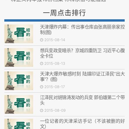
一周点击排行
天津爆炸内幕：传出事仓库由张高丽亲家控
制(图)
2015-08-14
想兵变政变暗杀？京城四重防卫 习近平心腹
全卡位
2015-08-13
天津大爆炸敏感时刻 陆媒印证江泽民“出大
事”？(图)
2015-08-17
江泽民对胡锦涛发动的兵变 郭伯雄第二个带
头
2015-08-09
一位记者的天津采访手记（不该被删的好
文）