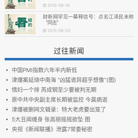
2015-08-16
财新网罕见一幕释信号：点名江泽民未称
〝同志〞
2015-08-03
过往新闻
中国PMI指数六年半内新低
津爆案延烧中南海 “凶猛诡异超乎想像”(图)
情妇一个排 芮成钢至少要被判无期
原中共中央副主席长期被监控 今晨病逝
津爆被删网文辑录：特大老虎要出笼了
5大丑闻缠身 张高丽摇摇欲坠 图
央视《新闻联播》泄露7常委秘密