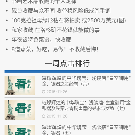
书画艺术品收藏的十大定律
砚台收藏与众不同 收益稳风险低成杀手锏
100克拉祖母绿形钻石将拍卖 或2500万美元(图)
私家收藏 在洛杉矶不花钱就能做的事
年夜饭特色菜谱，快收藏
8道蒸菜，好吃，易做！不收藏后悔！
一周点击排行
璀璨辉煌的中华瑰宝：浅谈唐·“皇室御用”
金、银器之金经卷（六）
2015-11-26
璀璨辉煌的中华瑰宝：浅谈唐·“皇室御用”金
银器及先秦之青铜重器的寻求与罗致（七）
2015-11-26
璀璨辉煌的中华瑰宝：浅谈唐“皇室御用”
金、银器（五）