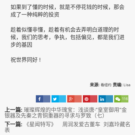
如果到了懂的时候，就是不停花钱的时候，那会
成了一种纯粹的投资
趁着似懂非懂，趁着有机会去弄明白道理的时
候，我们的思考，争执，包括偏见，都是我们进
步的基因
祝世界同好 !
来源:
责编:
看纽约
Lisa
116
上一篇:
璀璨辉煌的中华瑰宝：浅谈唐·“皇室御用”金
银器及先秦之青铜重器的寻求与罗致（七）
下一篇:
《星闻特写》 周润发爱古董车 刘嘉玲藏名
表