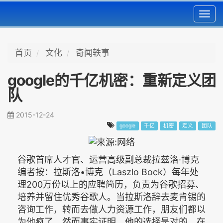
Toggl
navig
首页
文化
奇闻轶事
google的千亿机密：重新定义团
队
2015-12-24
google
千亿
机密
定义
团队
谷歌首席人才官、运营高级副总裁拉兹洛·博克
编者按：拉斯洛•博克（Laszlo Bock）每年处
理200万份以上的应聘简历，负责为谷歌招募、
培养并留住优秀谷歌人。当拉斯洛辞去麦肯锡的
咨询工作，转而去做人力资源工作，朋友们都以
为他疯了。然而事实证明，他的选择是对的。在