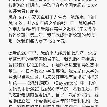
拉斯洛的任期内，谷歌已在各个国家超过100次
被评为最佳雇主。
我在1987 年夏天拿到了人生第一笔薪水，当时
我14 岁。升入9 年级之前的那一年，我和最好
的朋友詹森· 科里受所在高中之邀参加了夏季学
校辩论班。第二年，我们就成为辩论班的老师。
那一次我们每人赚了420 美元。
此后的28 年里，我的个人经历乱七八糟，说成
是咨询师的噩梦再恰当不过：我先后在熟食店、
餐馆和图书馆工作过。在加利福尼亚辅导过高中
学生，在日本教过小学生英语。我先是在大学的
泳池里当救生员，后来又在电视节目里演同样的
角色——《海滩游侠》（Baywatch）中一段闪
回镜头里扮演20 世纪60 年代的一名救生员，作
为这部老剧的备用镜头，当了一次群众演员。我
帮助建立过一个帮助问题青年的非营利机构，还
在一家制造施工机械的生产厂工作过。我无意中