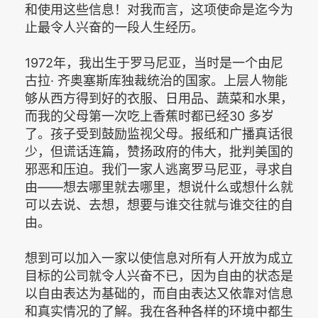
和使用这些信息！对我而言，这项使命是迄今为
止最令人兴奋的一段人生经历。
1972年，我出生于罗马尼亚，当时是一个由尼
古拉· 齐奥塞斯库独裁统治的国家。上层人物能
够从西方得到好的衣服、日用品、蔬菜和水果，
而我的父母第一次吃上香蕉时都已经30 多岁
了。孩子受到鼓励监视父母。报纸和广播真话很
少，但谎话连篇，赞扬政府的伟大，批判美国的
邪恶和压迫。我们一家人逃离罗马尼亚，寻求自
由——想去哪里就去哪里，想说什么或想什么就
可以去说、去想，想要与谁交往就与谁交往的自
由。
想到可以加入一家以使信息对所有人开放为成立
目标的公司就令人兴奋不已，因为自由的状态是
以自由表达为基础的，而自由表达又依靠对信息
和真实情况的了解。我在各种各样的环境中都生