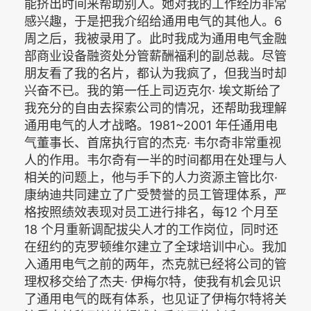
能挤出时间来帮助别人。她对我的工作经历非常
感兴趣，于是把我介绍给通用电气的其他人。6
周之后，我被录用了。此时我成为通用电气金融
部商业设备融资处分管薪酬福利的副总裁。尽管
朋友看了我的名片，都认为我疯了，但我当时却
兴奋不已。我的第一任上司迈克尔· 埃文斯给了
我充分的自由去探索公司的情况，还帮助我理解
通用电气的人才战略。1981~2001 年任通用电
气董事长、首席执行官的杰克· 韦尔奇非常重视
人的作用。韦尔奇有一半的时间都用在处理与人
相关的问题上，他与手下的人力资源主管比尔·
康纳迪共同建立了广受赞誉的员工管理体系，严
格按照绩效表现对员工进行排名，每12 个月至
18 个月重新调配拔尖人才的工作岗位，同时还
在纽约的克罗顿维尔建立了全球培训中心。我加
入通用电气之前的两年，杰克就已经将公司的管
理权移交给了杰夫· 伊梅尔特，使我有机会见识
了通用电气的既有体系，也见证了伊梅尔特将关