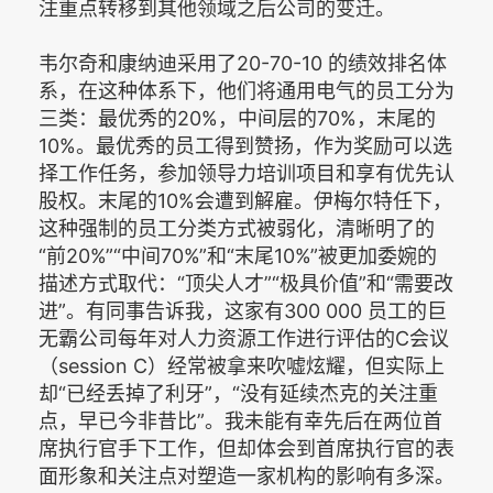
注重点转移到其他领域之后公司的变迁。
韦尔奇和康纳迪采用了20-70-10 的绩效排名体
系，在这种体系下，他们将通用电气的员工分为
三类：最优秀的20%，中间层的70%，末尾的
10%。最优秀的员工得到赞扬，作为奖励可以选
择工作任务，参加领导力培训项目和享有优先认
股权。末尾的10%会遭到解雇。伊梅尔特任下，
这种强制的员工分类方式被弱化，清晰明了的
“前20%”“中间70%”和“末尾10%”被更加委婉的
描述方式取代：“顶尖人才”“极具价值”和“需要改
进”。有同事告诉我，这家有300 000 员工的巨
无霸公司每年对人力资源工作进行评估的C会议
（session C）经常被拿来吹嘘炫耀，但实际上
却“已经丢掉了利牙”，“没有延续杰克的关注重
点，早已今非昔比”。我未能有幸先后在两位首
席执行官手下工作，但却体会到首席执行官的表
面形象和关注点对塑造一家机构的影响有多深。