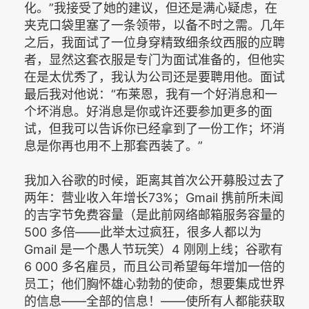
化。”我接受了她的建议，但还是满心疑虑，在
夹克口袋里塞了一条领带，以备不时之需。几年
之后，我面试了一位身穿精致细条纹西服的应聘
者，显然这套衣服是专门为面试准备的，但他实
在是太优秀了，我认为公司还是要聘用他。面试
最后我对他说：“布莱恩，我有一个好消息和一
个坏消息。好消息是你或许还要参加更多的面
试，但我可以告诉你已经拿到了一份工作；坏消
息是你再也用不上那套西装了。”
我加入谷歌的时候，距离其首次公开募股过去了
两年：营业收入年增长73%；Gmail 携前所未闻
的吉字节免费容量（是此前网络邮箱服务容量的
500 多倍——此举太过疯狂，很多人都以为
Gmail 是一个愚人节玩笑）4 刚刚上线；谷歌有
6 000 多名雇员，而且公司希望每年增加一倍的
员工；他们胸怀雄心勃勃的使命，想要集成世界
的信息——全部的信息！——使所有人都能获取