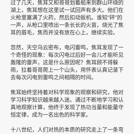
过了几天，焦耳又和哥哥划着船来到群山环绕的
湖上，焦耳想在这里试一试回声有多大。他们在
火枪里塞满了火药，然后扣动扳机。谁知“砰”的
一声，从枪口里喷出一条长长的火苗，烧光了焦
耳的眉毛，焦而并没有放在心上，继续实验。
忽然，天空乌云密布，电闪雷鸣，焦耳发现了一
个奇怪的现象：每次闪电过后好一会儿才能听见
轰隆的雷声，这是什么原因呢？焦耳顾不得躲
雨，拉着哥哥爬上一个山头，用怀表认真记录下
去每次闪电到雷鸣之间相隔的时间。
焦耳始终坚持着对科学现象的观察和研究，他对
学习科学知识越来越入迷。通过不断地学习和认
真地观察计算，他终于发现了热功当量和能量守
恒定律，成为一名出色的科学家。
十八世纪，人们对热的本质的研究走上了一条弯