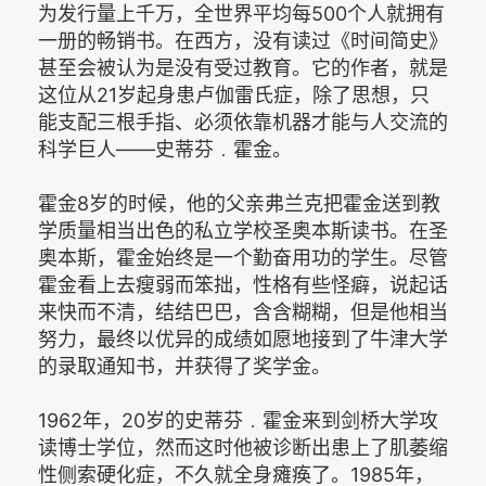
为发行量上千万，全世界平均每500个人就拥有
一册的畅销书。在西方，没有读过《时间简史》
甚至会被认为是没有受过教育。它的作者，就是
这位从21岁起身患卢伽雷氏症，除了思想，只
能支配三根手指、必须依靠机器才能与人交流的
科学巨人——史蒂芬﹒霍金。
霍金8岁的时候，他的父亲弗兰克把霍金送到教
学质量相当出色的私立学校圣奥本斯读书。在圣
奥本斯，霍金始终是一个勤奋用功的学生。尽管
霍金看上去瘦弱而笨拙，性格有些怪癖，说起话
来快而不清，结结巴巴，含含糊糊，但是他相当
努力，最终以优异的成绩如愿地接到了牛津大学
的录取通知书，并获得了奖学金。
1962年，20岁的史蒂芬﹒霍金来到剑桥大学攻
读博士学位，然而这时他被诊断出患上了肌萎缩
性侧索硬化症，不久就全身瘫痪了。1985年，