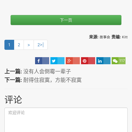
下一页
来源:
责编:
故事会
Kitt
1
2
>
2>|
117
上一篇:
没有人会倒霉一辈子
下一篇:
耐得住寂寞，方能不寂寞
评论