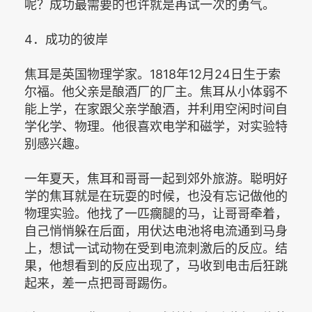
呢？成功最需要的也许就是再试一次的勇气。
4．成功的彼岸
焦耳是英国物理学家。1818年12月24日生于索
尔福。他父亲是酿酒厂的厂主。焦耳从小体弱不
能上学，在家跟父亲学酿酒，并利用空闲时间自
学化学、物理。他很喜欢电学和磁学，对实验特
别感兴趣。
一年夏天，焦耳和哥哥一起到郊外旅游。聪明好
学的焦耳就是在玩耍的时候，也没有忘记做他的
物理实验。他找了一匹瘸腿的马，让哥哥牵着，
自己悄悄躲在后面，用伏达电池将电流通到马身
上，想试一试动物在受到电流刺激后的反应。结
果，他想看到的反应出现了，马收到电击后狂跳
起来，差一点把哥哥踢伤。