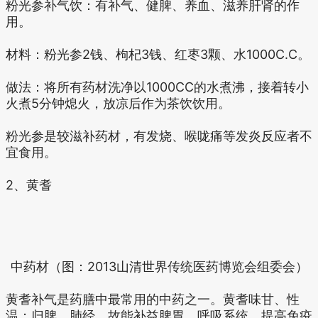
粉光参补气饮：有补气、健脾、养血、滋养肝肾的作
用。
材料：粉光参2钱、枸杞3钱、红枣3颗、水1000C.C。
做法：将所有药材洗净以1000CC的水煮沸，接着转小
火煮5分钟熄火，放凉后作为茶饮饮用。
粉光参是较滋补药材，有发烧、喉咙痛等发炎反应者不
宜食用。
2、黄耆
中药材（图：2013山清世界传统医药博览会组委会）
黄耆补气是药膳中最常用的中药之一。黄耆味甘、性
温；归脾、肺经，故能补益脾胃、呼吸系统、提高免疫