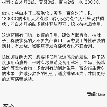
材料：白木耳2钱、黄耆3钱、百合2钱、水1200CC。
做法：将白木耳去蒂泡软，黄耆、百合洗净，以
1200CC的水用大火煮沸，转小火炖煮至汤汁呈现黏稠
状，即白木耳的黏多糖体释放即可，熄火待凉后食用。
这道药膳有润肠、软便的作用。建议有肠胃炎、拉肚
子、稀便状况的人不要贸然食用。黄耆属于补性较强的
药材，有发烧、喉咙痛等发炎症状者也不宜食用。
陈医师提醒大家，想要降低呼吸道感染的发生，除了适
度服用药膳外，平时应尽量避免食用冰冷、生凉、烧烤
油炸等发性食物；多食用有助润肺生津、富含维生素C
的水果，并减少熬夜的机会，适度排解压力，才能更好
的远离病毒威胁。
责编:
Lisa
评论