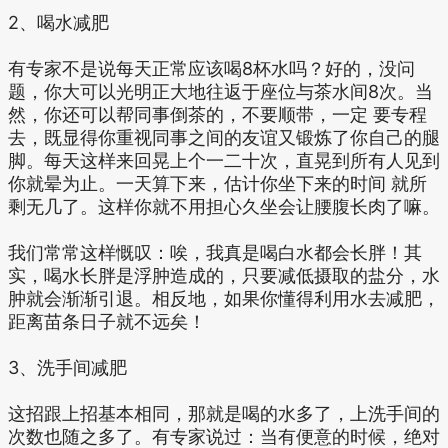
2、喝水减肥
有专家不是说每天正常应该喝8杯水吗？好的，没问
题，你大可以光明正大地往返于座位与茶水间8次。当
然，你还可以帮同事倒茶的，不要顺带，一定 要专程
去，既显得你重视同事之间的友谊又锻炼了你自己的腿
脚。每天这样来回晃上个一二十次，直晃到所有人见到
你就晕为止。一天算下来，估计你坐下来的时间 就所
剩无几了。这样你就不用担心久坐会让腰腹长肉了嘛。
我们常常这样慨叹：唉，我真是喝白水都会长胖！其
实，喝水长胖是浮肿造成的，只要减低摄取的盐分，水
肿就会渐渐引退。相反地，如果你懂得利用水去减肥，
距离苗条日子就不远矣！
3、洗手间减肥
这招跟上招基本相同，那就是喝的水多了，上洗手间的
次数也随之多了。有专家说过：当有便意的时候，绝对