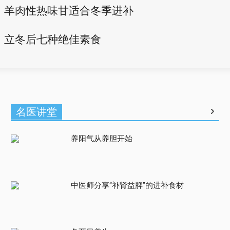
羊肉性热味甘适合冬季进补
立冬后七种绝佳素食
名医讲堂
养阳气从养胆开始
中医师分享“补肾益脾”的进补食材