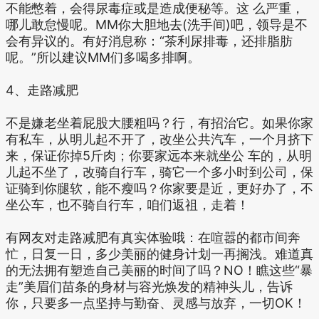
不能憋着，会得尿毒症或是造成便秘等。这 么严重，
哪儿敢怠慢呢。MM你大胆地去(洗手间)吧，领导是不
会有异议的。有好消息称：“茶利尿排毒，还排脂肪
呢。”所以建议MM们多喝多排啊。
4、走路减肥
不是嫌老坐着屁股大腰粗吗？行，有招治它。如果你家
有私车，从明儿起不开了，改坐公共汽车，一个月挤下
来，保证你掉5斤肉；你要家远本来就坐公 车的，从明
儿起不坐了，改骑自行车，骑它一个多小时到公司，保
证骑到你腿软，能不瘦吗？你家要是近，更好办了，不
坐公车，也不骑自行车，咱们返祖，走着！
有网友对走路减肥有真实体验哦：在喧嚣的都市间奔
忙，日复一日，多少美丽的健身计划一再搁浅。难道真
的无法拥有塑造自己美丽的时间了吗？NO！瞧这些“暴
走”美眉们苗条的身材与容光焕发的精神头儿，告诉
你，只要多一点坚持与勤奋、灵感与放弃，一切OK！