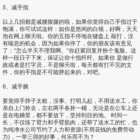
5、减手指
以上几招都是减腰腹腿的啦，如果你觉得自己手指过于
饱满，你可试试这样：如你是悠闲的白领，好啊，天天
泡在网上聊天啦。你的五指不停地在键盘上 敲打，没
有喘息的机会，因为如果你停了，你的朋友该有意见
了：“怎么半天不理我啊。”你赶紧回复并扮个鬼脸。这
样一段日子下来，保证让你十指纤纤。如果你 是做行
政或者是打字员，不是聊天啦，每天都有打不完的文
件，你的手指是不可能胖起来的，对吧。
6、减手腕
要觉得手脖子太粗，没事。打明儿起，不用送水工，你
亲自上门拎去，左右两手各拎一桶，无论是在公车上还
是在电梯里，都不要放下，坚持到目的地。 时间一
长，不仅练了臂力和手臂肌肉，还帮了送水工的忙，也
为纯净水公司节约了人力和资源(不用花钱的免费劳动
力)，一举三得的好事，何乐而不为？