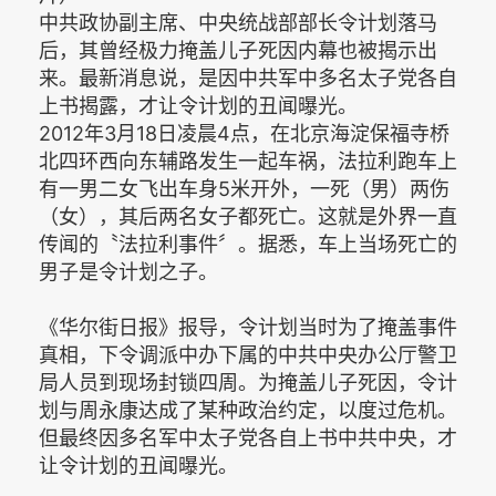
中共政协副主席、中央统战部部长令计划落马
后，其曾经极力掩盖儿子死因内幕也被揭示出
来。最新消息说，是因中共军中多名太子党各自
上书揭露，才让令计划的丑闻曝光。
2012年3月18日凌晨4点，在北京海淀保福寺桥
北四环西向东辅路发生一起车祸，法拉利跑车上
有一男二女飞出车身5米开外，一死（男）两伤
（女），其后两名女子都死亡。这就是外界一直
传闻的〝法拉利事件〞。据悉，车上当场死亡的
男子是令计划之子。
《华尔街日报》报导，令计划当时为了掩盖事件
真相，下令调派中办下属的中共中央办公厅警卫
局人员到现场封锁四周。为掩盖儿子死因，令计
划与周永康达成了某种政治约定，以度过危机。
但最终因多名军中太子党各自上书中共中央，才
让令计划的丑闻曝光。