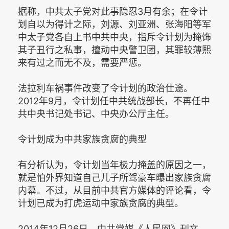
据称，中共太子党对此事隐忍3月有余；在令计
划自以为得计之际，刘源、刘亚洲、张海阳等军
中太子党各自上书中共中央，指斥令计划为掩饰
其子丑行之私事，擅动中央警卫团，其罪较薄熙
来有过之而无不及，需要严惩。
法拉利车祸事件改变了令计划的政治仕途。
2012年9月，令计划任中共统战部长，不再任中
共中央书记处书记、中央办公厅主任。
令计划成为中共家族贪腐的典型
有分析认为，令计划当年极力掩盖的原因之一，
就是怕外界知道自己儿子所驾豪车曝出家族贪腐
内幕。不过，从目前中共官方媒体的评论看，令
计划已成为打虎运动中家族贪腐的典型。
2014年12月26日，中共党媒《人民网》刊文，