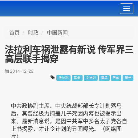
Toggl
navig
首页
时政
中国新闻
法拉利车祸泄露有新说 传军界三
高层联手揭穿
2014-12-29
法拉利
车祸
令计划
落马
丑闻
曝光
中共政协副主席、中央统战部部长令计划落马
后，其曾经极力掩盖儿子死因内幕也被揭示出
来。最新消息说，是因中共军中多名太子党各自
上书揭露，才让令计划的丑闻曝光。（网络图
片）