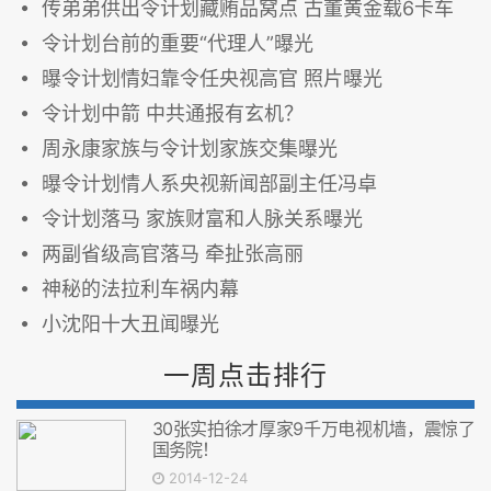
传弟弟供出令计划藏贿品窝点 古董黄金载6卡车
令计划台前的重要“代理人”曝光
曝令计划情妇靠令任央视高官 照片曝光
令计划中箭 中共通报有玄机？
周永康家族与令计划家族交集曝光
曝令计划情人系央视新闻部副主任冯卓
令计划落马 家族财富和人脉关系曝光
两副省级高官落马 牵扯张高丽
神秘的法拉利车祸内幕
小沈阳十大丑闻曝光
一周点击排行
30张实拍徐才厚家9千万电视机墙，震惊了
国务院！
2014-12-24