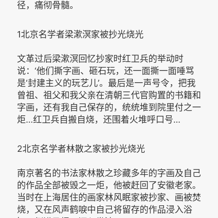
径，痛彻骨髓。
1北京名学者梁漱溟家被抄光烧光
文革过后梁漱溟回忆抄家时红卫兵的举动时
说：‘他们撕字画、砸石玩，还一面撕一面唾骂
是‘封建主义的玩艺儿’。最后是一声号令，把我
曾祖、祖父和我父亲在清朝三代官购置的书籍和
字画，还有我自己保存的，统统堆到院里付之一
炬…红卫兵自搬自烧，还围着火堆呼口号…
2北京名学者林散之家被抄光烧光
南京著名的书法家林散之珍藏多年的字画及自己
的作品全部被毁之一炬，他被赶回了安徽老家。
当时在上海居住的画家林风眠家被抄家、画被焚
烧，又在风声鹤唳中自己将留存的作品浸入浴