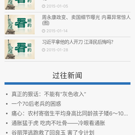
2015-01-05
周永康政变、卖国细节曝光 内幕异常惊人
(图)
2015-01-14
习近平拿他的人开刀 江泽民后悔吗？
2015-01-28
过往新闻
真正的狠话：不能有“灰色收入”
一个70后老兵的困惑
痛心：农村寄宿生平均身高比同龄孩子矮6～10厘米！
通胀猛于虎 吃肉不吐骨——冷眼看通胀
谷丽萍逃跑救了回良玉 害了令计划