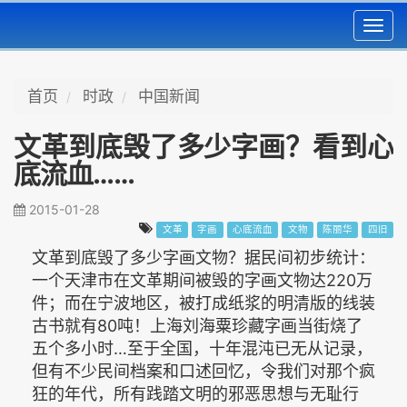
Toggl
navig
首页
时政
中国新闻
文革到底毁了多少字画？看到心
底流血……
2015-01-28
文革
字画
心底流血
文物
陈丽华
四旧
文革到底毁了多少字画文物？据民间初步统计：
一个天津市在文革期间被毁的字画文物达220万
件；而在宁波地区，被打成纸浆的明清版的线装
古书就有80吨！上海刘海粟珍藏字画当街烧了
五个多小时…至于全国，十年混沌已无从记录，
但有不少民间档案和口述回忆，令我们对那个疯
狂的年代，所有践踏文明的邪恶思想与无耻行