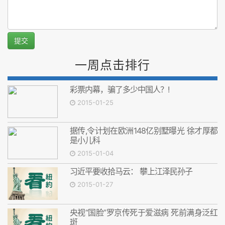
提交
一周点击排行
彩票内幕，骗了多少中国人？!
2015-01-25
据传,令计划在欧洲148亿别墅曝光 徐才厚都
是小儿科
2015-01-04
习近平要收拾马云： 攀上江泽民孙子
2015-01-27
央视“国脸”罗京传死于爱滋病 死前满身泛红
斑