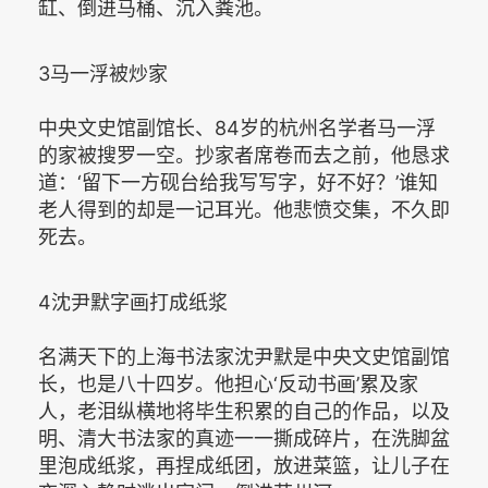
缸、倒进马桶、沉入粪池。
3马一浮被炒家
中央文史馆副馆长、84岁的杭州名学者马一浮
的家被搜罗一空。抄家者席卷而去之前，他恳求
道：‘留下一方砚台给我写写字，好不好？’谁知
老人得到的却是一记耳光。他悲愤交集，不久即
死去。
4沈尹默字画打成纸浆
名满天下的上海书法家沈尹默是中央文史馆副馆
长，也是八十四岁。他担心‘反动书画’累及家
人，老泪纵横地将毕生积累的自己的作品，以及
明、清大书法家的真迹一一撕成碎片，在洗脚盆
里泡成纸浆，再捏成纸团，放进菜篮，让儿子在