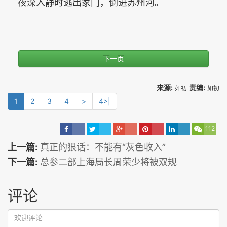
夜深入静时逃出家门，倒进苏州河。
下一页
来源:
责编:
如初
如初
1
2
3
4
>
4>|
112
上一篇:
真正的狠话：不能有“灰色收入”
下一篇:
总参二部上海局长周荣少将被双规
评论