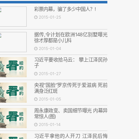
彩票内幕，骗了多少中国人？!
2015-01-25
据传,令计划在欧洲148亿别墅曝光
徐才厚都是小儿科
2015-01-04
习近平要收拾马云： 攀上江泽民孙
子
2015-01-27
央视“国脸”罗京传死于爱滋病 死前
满身泛红斑
2015-01-05
周永康政变、卖国细节曝光 内幕异
常惊人(图)
2015-01-14
习近平拿他的人开刀 江泽民后悔