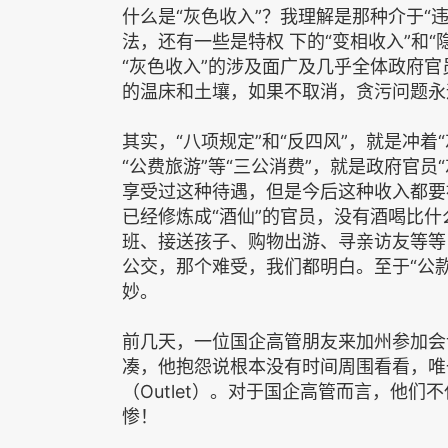
什么是“灰色收入”？我理解是那种介于“
法，还有一些是特权 下的“变相收入”和
“灰色收入”的涉及面广及几乎全体政府
的温床和土壤，如果不取消，贪污问题永
其实，“八项规定”和“反四风”，就是冲着
“公费旅游”等“三公消费”，就是政府官
享受过这种待遇，但是今后这种收入都要
已经修炼成“酒仙”的官员，没有酒喝比什
班、接送孩子、购物出游、寻亲访友等等
公交，那个难受，我们都明白。至于“公
妙。
前几天，一位国企高管朋友来加州参加会
凑，他抱怨说根本没有时间周围看看，唯一
（Outlet）。对于国企高管而言，他
惨！