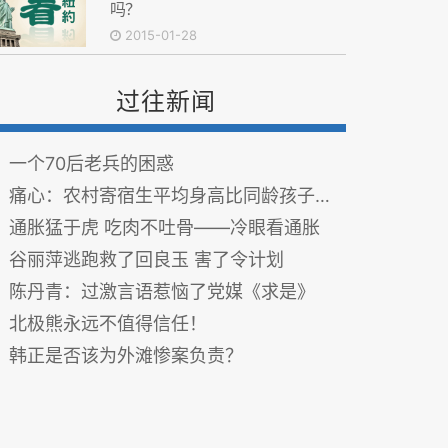
吗？
2015-01-28
过往新闻
一个70后老兵的困惑
痛心：农村寄宿生平均身高比同龄孩子矮6～10厘米！
通胀猛于虎 吃肉不吐骨——冷眼看通胀
谷丽萍逃跑救了回良玉 害了令计划
陈丹青：过激言语惹恼了党媒《求是》
北极熊永远不值得信任！
韩正是否该为外滩惨案负责？