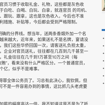
官员习惯于收取礼金、礼物，这些都是灰色收
于白吃、白喝、白玩、白拿，就连官员 的司机、
、跟玩、跟拿，这也是灰色收入，今后也不准
利措施、补贴等，今后都会受到严格限制。
么明确的分界线。想当年，送两条香烟外加一个名
越来越大，近年来，如果送礼不是名牌，宴请没
，我们这些华侨回国一次，请客送礼负担太重，
，企业对官员送礼，往往都在几百到几千甚至一
，礼金往往在几千到1万甚至10万之间（每
贿收贿”，看来没有什么严格区分。一个普通官员，
个亿，似乎不是难事。
就得罪全体公务员了。习总有此决心，我钦佩，但
，可不是一件容易办到的事情，这比抓几头老虎要
加薪的幅度高达一倍。我不知道这是不是为了抵