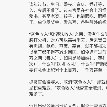
逢年过节、生日、婚丧、喜庆、乔迁等，
入，今后不准了。过去官员在社会上习惯
秘书，甚至老婆、孩子，也能跟吃、跟喝
了。单位发奖金、发东西、各种额外的福
“灰色收入”和“违法收入”之间，没有什
牌打火机，对方可以高兴半天，后来胃口
有鱼翅、鲍鱼、燕窝、茅台，就不够档次
以至于都不得不减少回国。如今逢年过节
万之间（每人），如果是参加婚礼、葬礼
次）。什么叫“送 礼收礼”，什么叫“行
要在礼金上积累个上百万、一千万甚至一
抓贪官会得罪人，取消“灰色收入”，那
是积重难返，“灰色收入”能否完全取消
难多了。
近日出现公务员涨薪大潮，据说一些地方