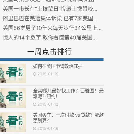
美国一市长在“土拨鼠日”惨遭土拨鼠咬伤耳朵
阿里巴巴在美遭集体诉讼 已有7家美国律所介入(图)
美国56岁男子10年来每天步行34公里上下班(图)
惊人的14个数字 教你看懂第49届美国超级碗 (17图)
一周点击排行
如何在美国申请政治庇护
2015-01-19
全美哪儿最好找工作？西雅图！最
难呢？纽约！
2015-01-12
美国买车：一次付款 vs 贷款？哪款
更划算？
2015-01-16