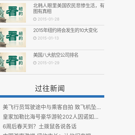
北韩人眼里美国农民悲惨生活，有
图有真相
2015-01-28
2015年纽约将会发生的10大变化
2015-01-13
美国八大航空公司排名
2015-01-29
过往新闻
美飞行员驾驶途中与乘客自拍 致飞机坠毁2人身亡
皇家加勒比海号豪华游轮202人因诺如病毒生病
6周后春天到？土拨鼠各说各话