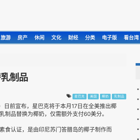
旅游
房产
休闲
文化
财经
分类
电子版
看台湾
替乳制品
星巴克
美国
椰奶
乳制品
uld）日前宣布，星巴克将于本月17日在全美推出椰
乳制品替换为椰奶，仅需额外支付60美分。
食认证，是由印尼苏门答腊岛的椰子制作而