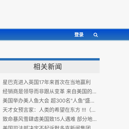
登录
相关新闻
星巴克进入英国17年来首次在当地赢利
经销商是领导而非跟从变革 来自美国的业界声音
美国举办美人鱼大会 超300名"人鱼"盛装参加（图）
天才女预言家：人类的希望在东方 !!!（故事非常精彩）
致命暴风雪肆虐美国致15人遇难 部分地区降雪创纪录
美国司法部决定不起诉默多克新闻集团