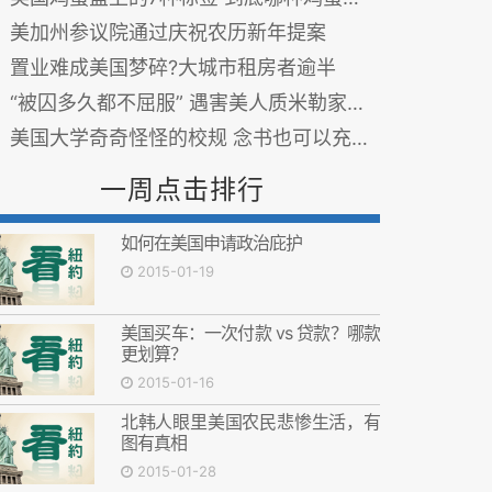
美加州参议院通过庆祝农历新年提案
置业难成美国梦碎?大城市租房者逾半
“被囚多久都不屈服” 遇害美人质米勒家书曝光
美国大学奇奇怪怪的校规 念书也可以充满乐趣
一周点击排行
如何在美国申请政治庇护
2015-01-19
美国买车：一次付款 vs 贷款？哪款
更划算？
2015-01-16
北韩人眼里美国农民悲惨生活，有
图有真相
2015-01-28