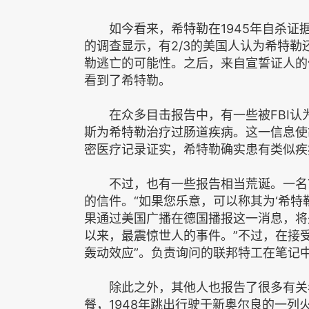
如今看来，希特勒在1945年自杀证据
的调查显示，有2/3的美国人认为希特勒
勒逃亡的可能性。之后，来自宣誓证人的
看到了希特勒。
在众多目击报告中，有一些被FBI认
斯为希特勒治疗过肠道疾病。这一信息使
密医疗记录证实，希特勒确实患有类似疾
不过，也有一些报告相当荒诞。一名77
的信件。“如果您乐意，可以称其为‘希特
果通过美国广播在德国播报这一消息，将是
以来，最震惊世人的事件。”不过，在接受
轰动效应”。负责询问的联邦特工在笔记中
除此之外，其他人也报告了很多有关希
餐，1948年跳出行驶于新奥尔良的一列