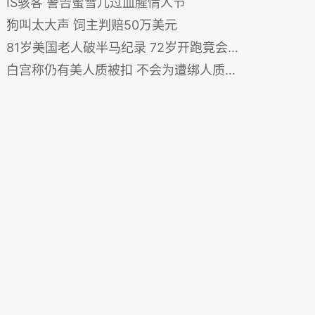
IS骇客 警告蜜雪儿过血腥情人节
狗叫太大声 饲主判赔50万美元
81岁美国老人破半马纪录 72岁开跑竟会用iPhone
白宫称仍有美人质被扣 不会为遭绑人质支付赎金