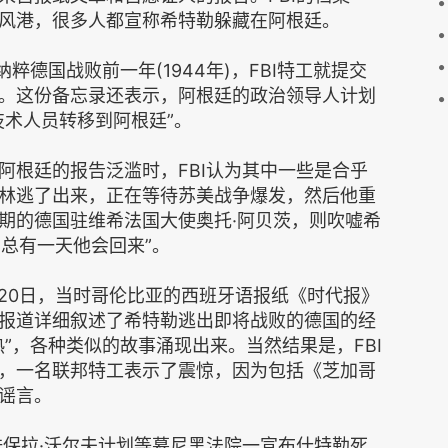
风港，很多人都宣称希特勒躲藏在阿根廷。
德国战败前一年(1944年)，FBI特工就提交
。这份备忘录还表示，阿根廷的政治领导人计划
技术人员转移到阿根廷”。
根廷的报告泛滥时，FBI认为其中一些是合乎
林逃了出来，正在等待苏美战争爆发，然后他重
期的德国驻维希法国大使奥托·阿贝茨，则吹嘘希
，总有一天他会回来”。
20日，当时哥伦比亚的西班牙语报纸《时代报》
报道详细叙述了希特勒逃出即将战败的德国的经
”，各种类似的故事涌现出来。当然结果是，FBI
，一名联邦特工表示了震惊，因为包括《芝加哥
谣言。
保拉·沃尔夫计划等慕尼黑法院一宣布什特勒死