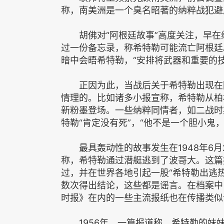
称，南美洲是一个臭名昭著的纳粹战犯避
胡佛对“阿根廷故事”高度关注，早在纳粹
过一份备忘录，称希特勒可能流亡阿根廷
暗中会晤希特勒，“安排将武器和重要的
正因为此，当战后关于希特勒出现在阿
情理的。比如诸多小报宣称，希特勒从柏
新粉墨登场。一些纳粹同情者，如二战时
特勒“肯定没有死”，“他不是一个胆小鬼
最具轰动性的故事发生在1948年6月
称，希特勒通过潜艇逃到了波哥大。这篇
过，并在世界各地引起一股“希特勒出逃热
数次得出结论，这些都是谣言。在档案中
时报》在内的一些主流报纸也在传播类似
1956年，一篇报道称，希特勒的妹妹