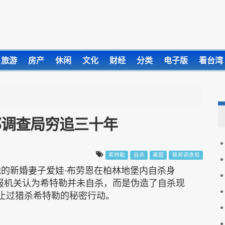
旅游
房产
休闲
文化
财经
分类
电子版
看台湾
邦调查局穷追三十年
希特勒
自杀
美国
联邦调查局
和他的新婚妻子爱娃·布劳恩在柏林地堡内自杀身
情报机关认为希特勒并未自杀，而是伪造了自杀现
停止过猎杀希特勒的秘密行动。