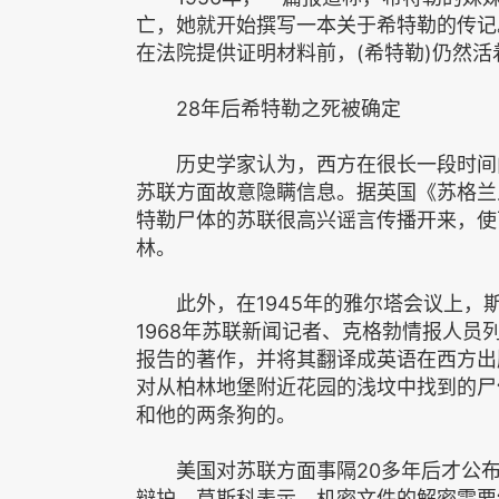
亡，她就开始撰写一本关于希特勒的传记
在法院提供证明材料前，(希特勒)仍然活
28年后希特勒之死被确定
历史学家认为，西方在很长一段时间内
苏联方面故意隐瞒信息。据英国《苏格兰
特勒尸体的苏联很高兴谣言传播开来，使
林。
此外，在1945年的雅尔塔会议上，
1968年苏联新闻记者、克格勃情报人员
报告的著作，并将其翻译成英语在西方出版
对从柏林地堡附近花园的浅坟中找到的尸
和他的两条狗的。
美国对苏联方面事隔20多年后才公布
辩护。莫斯科表示，机密文件的解密需要