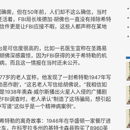
确凿，但在50年前，人们却不这么确信，当时
还活着，FBI局长埃德加·胡佛也一直没有排除希特
信件更是让FBI应接不暇，这些人都声称在某地
为是可信度很高的，比如一名医生宣称在圣路易
胡佛深感震惊，因为FBI获得的关于希特勒的机
病，而且这一情报在当时还未公开。
岁的老人宣称，他发现了一封希特勒1947年写
勒恶作剧’，”这名老人写信给胡佛说，“我相信如
1938年奥森·威尔斯播出火星人入侵的广播剧
FBI调查时，老人承认“制造了这场骗局，想引起
写道“这似乎是一个精神病案例”。
特勒的离奇故事：1946年在华盛顿一家餐厅进
火车，在科罗拉多州的基特卡森县购买了8960英