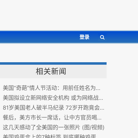
登录
相关新闻
美国“奇葩”情人节活动：用前任姓名为蟑螂命名
美国拟设立新网络安全机构 或为网络战争做准备
81岁美国老人破半马纪录 72岁开跑竟会用iPhone
餐后，美方市长一席话，让中方官员喝酒没红的脸都红了… (图)
这几天感动了全美国的一张照片 (图/视频)
美国鸡蛋盒上的7种标签 到底哪种鸡蛋最好？