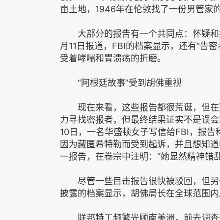
亩土地，1946年在伦敦找了一份男管家
大部分的报告有一个共同点：怀疑和指
月11日报道，FBI的档案显示，还有“
受着哮喘和胃溃疡的折磨。
“阿根廷故事”受到胡佛重视
现在来看，这些报告都很荒诞，但在那
力寻找密报者，但最终结果证实不是误会就
10日，一名华盛顿女子写信给FBI，报
因为藏匿希特勒而受到起诉，并且想知道F
一报告，在卷宗中注明：“她显然精神错乱
尽管一些目击报告很快被驳回，但另一
披露的档案显示，胡佛局长在全球范围内
联邦特工频繁光顾南美洲，前去调查来