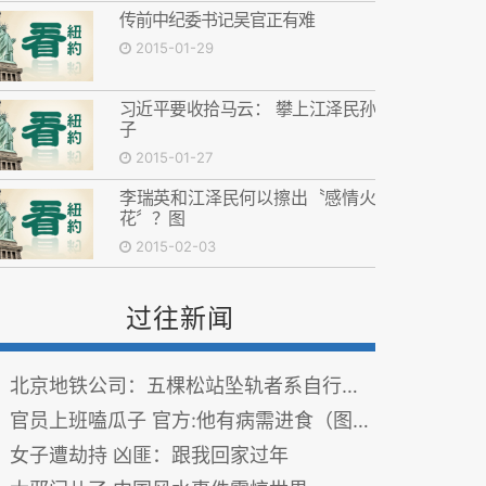
传前中纪委书记吴官正有难
2015-01-29
习近平要收拾马云： 攀上江泽民孙
子
2015-01-27
李瑞英和江泽民何以擦出〝感情火
花〞？图
2015-02-03
过往新闻
北京地铁公司：五棵松站坠轨者系自行跳下
官员上班嗑瓜子 官方:他有病需进食（图）
女子遭劫持 凶匪：跟我回家过年