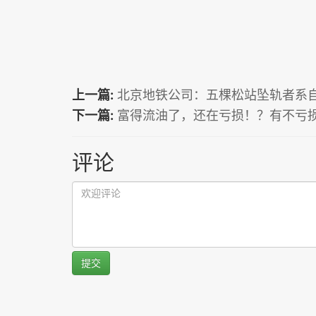
上一篇:
北京地铁公司：五棵松站坠轨者系
下一篇:
富得流油了，还在亏损！？有不亏
评论
提交