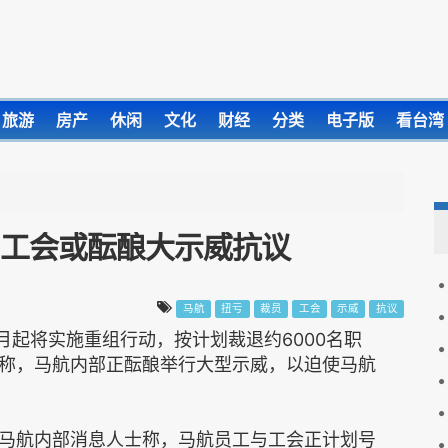
旅游
房产
休闲
文化
财经
分类
电子版
看台湾
 工会或酝酿大示威抗议
马航
扭亏
裁员
工会
示威
抗议
月起将实施重组行动，按计划裁退约6000名职
称，马航内部正酝酿举行大型示威，以迫使马航
航内部消息人士称，马航员工与工会正计划号