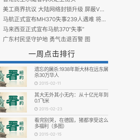
美工商界抗议 大陆网络封锁升级 屏蔽VPN
马航正式宣布MH370失事239人遇难 将启动赔偿
马来西亚正式宣布马航370“失事”
广东村民坚守护地 勇气击退百警 图
一周点击排行
遗忘的屠杀:1938年斯大林在远东屠
杀30万华人
2015-02-11
其大无外其小无内：从十亿光年到
0.1飞米
2015-02-23
看完别哭，在德国，猪都享受这么
多福利（多图）
2015-02-15