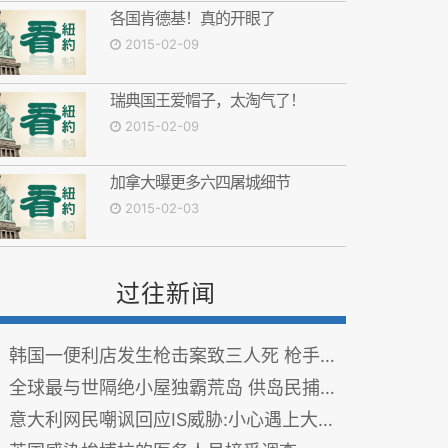
各国肯德基！真的开眼了
2015-02-09
瑞典国王爱帽子，太淘气了！
2015-02-09
加拿大曝更多六四屠城细节
2015-02-03
过往新闻
韩国一便利店发生枪击案致三人死 枪手逃亡
全球最与世隔绝小屋独霸荒岛 供岛民捕猎(组图)
意大利网民嘲讽回应IS威胁:小心遇上大堵车(图)