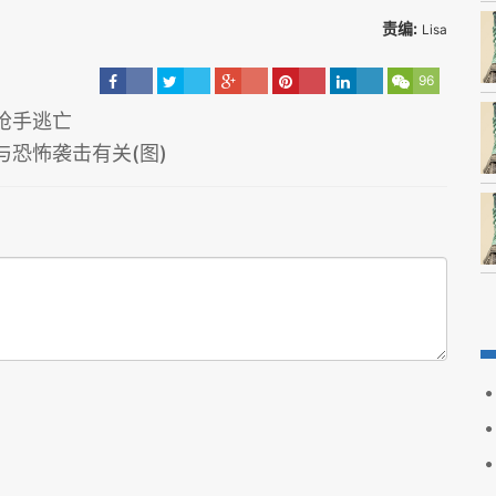
责编:
Lisa
96
枪手逃亡
与恐怖袭击有关(图)