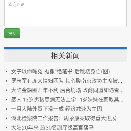
提交
相关新闻
女子以命喊冤 抛撒“绝笔书”后跳楼身亡(图)
罗志军有庞大情妇团队 其心腹南京政协主席被查(图)
大陆金融圈开年不利 后台坍塌 政商同盟如遇雪崩(图)
感人 13岁男孩患病无法上学 11岁妹妹在家教其读书(图)
一月大陆外贸下滑一成 经济减速为主因
湖北检察院工作报告：周永康案取得重大进展
大陆20年来 逾30名副厅级高官落马