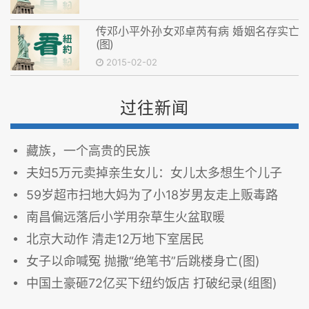
传邓小平外孙女邓卓芮有病 婚姻名存实亡
(图)
2015-02-02
过往新闻
藏族，一个高贵的民族
夫妇5万元卖掉亲生女儿：女儿太多想生个儿子
59岁超市扫地大妈为了小18岁男友走上贩毒路
南昌偏远落后小学用杂草生火盆取暖
北京大动作 清走12万地下室居民
女子以命喊冤 抛撒“绝笔书”后跳楼身亡(图)
中国土豪砸72亿买下纽约饭店 打破纪录(组图)