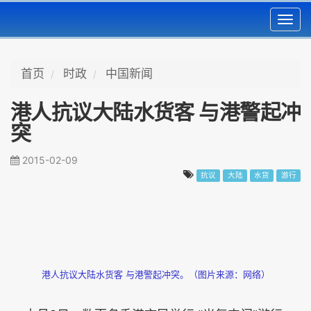
Toggl
navig
首页
时政
中国新闻
港人抗议大陆水货客 与港警起冲
突
2015-02-09
抗议
大陆
水货
游行
港人抗议大陆水货客 与港警起冲突。（图片来源：网络）