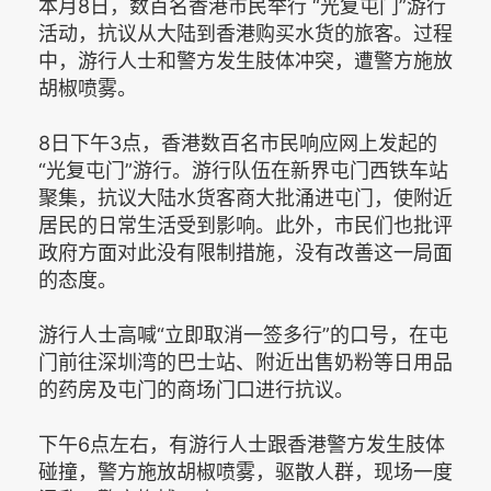
本月8日，数百名香港市民举行 “光复屯门”游行
活动，抗议从大陆到香港购买水货的旅客。过程
中，游行人士和警方发生肢体冲突，遭警方施放
胡椒喷雾。
8日下午3点，香港数百名市民响应网上发起的
“光复屯门”游行。游行队伍在新界屯门西铁车站
聚集，抗议大陆水货客商大批涌进屯门，使附近
居民的日常生活受到影响。此外，市民们也批评
政府方面对此没有限制措施，没有改善这一局面
的态度。
游行人士高喊“立即取消一签多行”的口号，在屯
门前往深圳湾的巴士站、附近出售奶粉等日用品
的药房及屯门的商场门口进行抗议。
下午6点左右，有游行人士跟香港警方发生肢体
碰撞，警方施放胡椒喷雾，驱散人群，现场一度