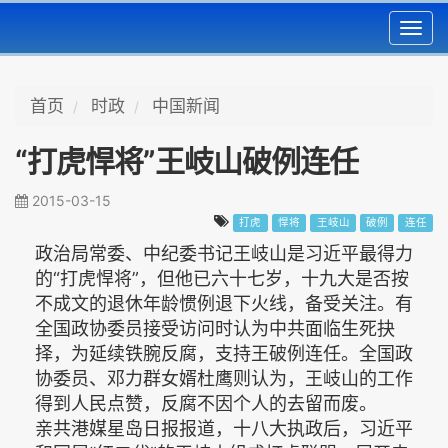
Toggl
navig
首页
时政
中国新闻
“打虎悍将”王岐山破例连任
2015-03-15
打虎
悍将
王岐山
破例
连任
政治局常委、中纪委书记王岐山是习近平最得力
的“打虎悍将”，但他已六十七岁，十九大是否按
不成文的退休年龄惯例退下火线，备受关注。有
全国政协委员接受访问时认为中共面临生死抉
择，为延续铁腕反腐，支持王破例连任。全国政
协委员、邓力群女婿杜鹰则认为，王岐山的工作
得到人民点赞，反腐不因个人的去留而废。
亲共港媒星岛日报报道，十八大执政后，习近平