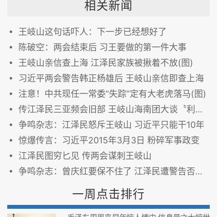
相关新闻
王岐山这句话吓人：下一步已经想好了
陈破空：两会结束后 习王要做的第一件大事
王岐山亲信查上海 江泽民家族被揪着不放(图)
习近平两会警告韩正杨雄后 王岐山亲信即查上海
注意！中共现任一常委“失踪”定有大老虎落马(图)
传江泽民三亚频会旧部 王岐山海南团大谈〝利剑高悬〞
争鸣杂志：江泽民怒斥王岐山 习近平只能干10年
惊爆传言：习近平2015年3月3日 粉碎军事政变
江泽民图穷匕见 传两会谋刺王岐山
争鸣杂志：曾庆红要保不住了 江泽民遭警告否则…——王岐山约谈十多名国级高官
一周点击排行