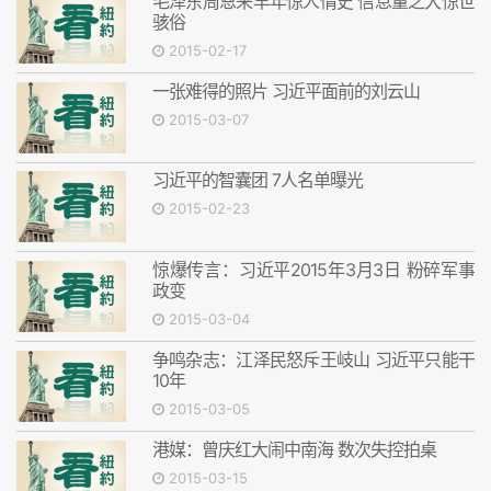
毛泽东周恩来早年惊人情史 信息量之大惊世
骇俗
2015-02-17
一张难得的照片 习近平面前的刘云山
2015-03-07
习近平的智囊团 7人名单曝光
2015-02-23
惊爆传言：习近平2015年3月3日 粉碎军事
政变
2015-03-04
争鸣杂志：江泽民怒斥王岐山 习近平只能干
10年
2015-03-05
港媒：曾庆红大闹中南海 数次失控拍桌
2015-03-15