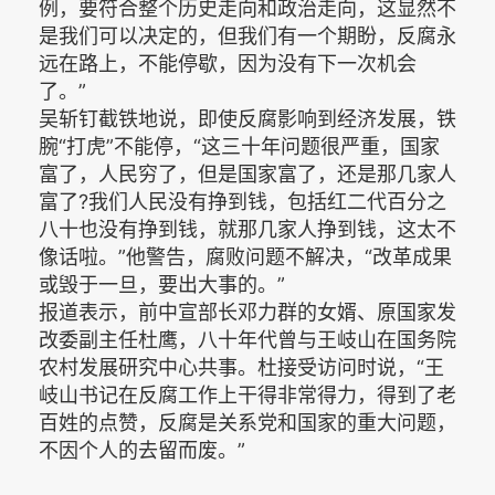
例，要符合整个历史走向和政治走向，这显然不
是我们可以决定的，但我们有一个期盼，反腐永
远在路上，不能停歇，因为没有下一次机会
了。”
吴斩钉截铁地说，即使反腐影响到经济发展，铁
腕“打虎”不能停，“这三十年问题很严重，国家
富了，人民穷了，但是国家富了，还是那几家人
富了?我们人民没有挣到钱，包括红二代百分之
八十也没有挣到钱，就那几家人挣到钱，这太不
像话啦。”他警告，腐败问题不解决，“改革成果
或毁于一旦，要出大事的。”
报道表示，前中宣部长邓力群的女婿、原国家发
改委副主任杜鹰，八十年代曾与王岐山在国务院
农村发展研究中心共事。杜接受访问时说，“王
岐山书记在反腐工作上干得非常得力，得到了老
百姓的点赞，反腐是关系党和国家的重大问题，
不因个人的去留而废。”