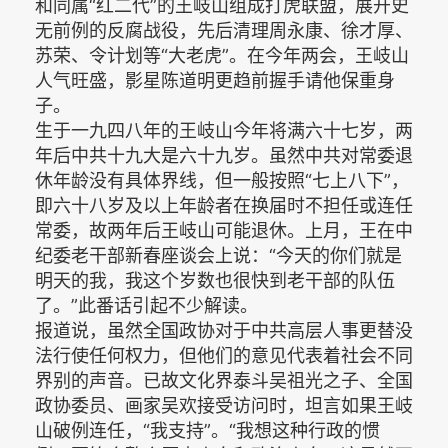
和同属“红二代”的王岐山组成打虎联盟，展开史
无前例的反腐战役，先后清理周永康、徐才厚、
苏荣、令计划等“大老虎”。在今年两会，王岐山
人气旺盛，影星陈道明更趋前握手请他保重身
子。
生于一九四八年的王岐山今年将满六十七岁，两
年后中共十九大是六十九岁。虽然中共对常委退
休年龄没有具体界线，但一般按照“七上八下”，
即六十八岁及以上年龄者在换届时不担任或连任
常委，故两年后王岐山可能退休。上月，王在中
纪委老干部新春座谈会上说：“今天的你们就是
明天的我，我这个岁数也很快到老干部的队伍
了。”此番话引起不少解读。
报道说，虽然全国政协对于中共高层人事更替没
法行使任何权力，但他们的意见代表着社会不同
界别的声音。已故文化界泰斗吴祖光之子、全国
政协委员、画家吴欢接受访问时，坦言如果王岐
山破例连任，“我支持”。“我想这种行政的惯