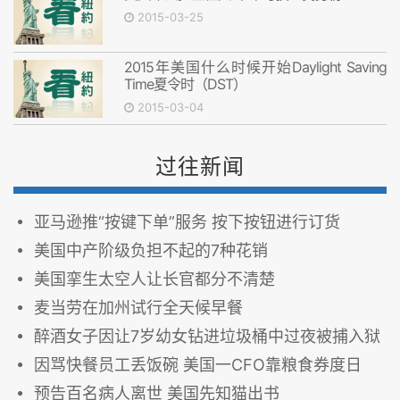
2015-03-25
2015年美国什么时候开始Daylight Saving
Time夏令时（DST）
2015-03-04
过往新闻
亚马逊推“按键下单”服务 按下按钮进行订货
美国中产阶级负担不起的7种花销
美国挛生太空人让长官都分不清楚
麦当劳在加州试行全天候早餐
醉酒女子因让7岁幼女钻进垃圾桶中过夜被捕入狱
因骂快餐员工丢饭碗 美国一CFO靠粮食券度日
预告百名病人离世 美国先知猫出书