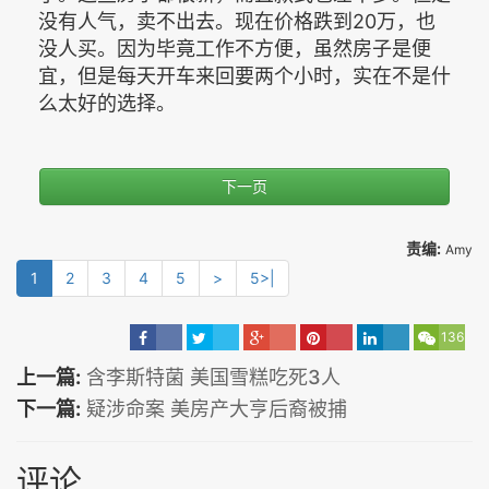
没有人气，卖不出去。现在价格跌到20万，也
没人买。因为毕竟工作不方便，虽然房子是便
宜，但是每天开车来回要两个小时，实在不是什
么太好的选择。
下一页
责编:
Amy
1
2
3
4
5
>
5>|
136
上一篇:
含李斯特菌 美国雪糕吃死3人
下一篇:
疑涉命案 美房产大亨后裔被捕
评论