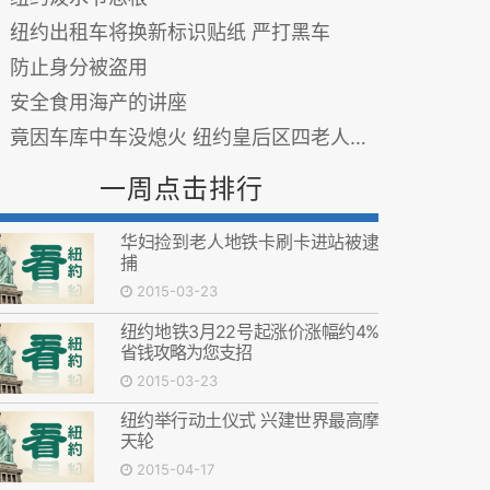
纽约出租车将换新标识贴纸 严打黑车
防止身分被盗用
安全食用海产的讲座
竟因车库中车没熄火 纽约皇后区四老人一氧化碳中毒丧命
一周点击排行
华妇捡到老人地铁卡刷卡进站被逮
捕
2015-03-23
纽约地铁3月22号起涨价涨幅约4%
省钱攻略为您支招
2015-03-23
纽约举行动土仪式 兴建世界最高摩
天轮
2015-04-17