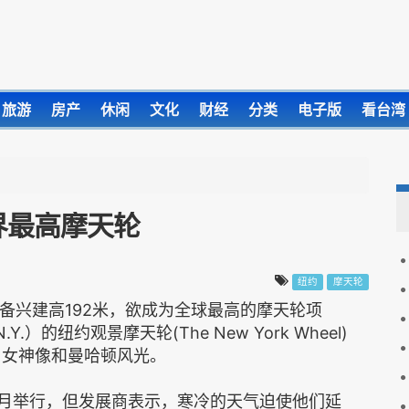
旅游
房产
休闲
文化
财经
分类
电子版
看台湾
界最高摩天轮
纽约
摩天轮
备兴建高192米，欲成为全球最高的摩天轮项
.Y.）的纽约观景摩天轮(The New York Wheel)
由女神像和曼哈顿风光。
上月举行，但发展商表示，寒冷的天气迫使他们延