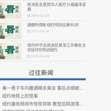
新洲圣名医院华人医疗计画福泽亚
裔
2015-03-26
避缴所得税 纽约市别住满183天
2015-04-14
纽约中华总商会驻黑龙江办事处主
任徐月珍到访纽约
2015-04-09
过往新闻
美一男子车内撒酒精杀臭虫 事后点烟被严重烧伤
纽约地铁上的怪事
纽约曼哈顿闹市惊现郊狼 教堂后院游荡吓呆路人