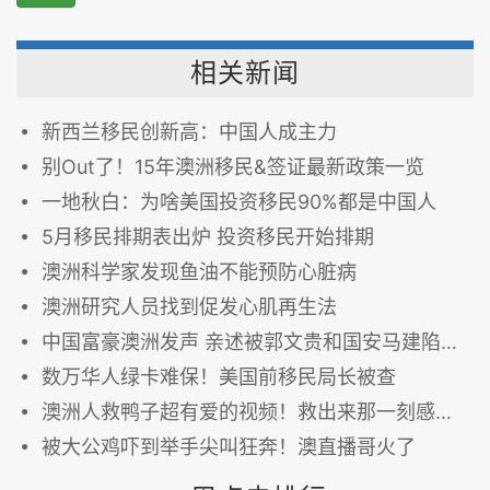
相关新闻
新西兰移民创新高：中国人成主力
别Out了！15年澳洲移民&签证最新政策一览
一地秋白：为啥美国投资移民90%都是中国人
5月移民排期表出炉 投资移民开始排期
澳洲科学家发现鱼油不能预防心脏病
澳洲研究人员找到促发心肌再生法
中国富豪澳洲发声 亲述被郭文贵和国安马建陷害吞财产 图
数万华人绿卡难保！美国前移民局长被查
澳洲人救鸭子超有爱的视频！救出来那一刻感动哭了！一分钟感动千万人
被大公鸡吓到举手尖叫狂奔！澳直播哥火了