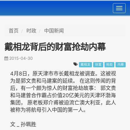
Toggl
navig
首页
时政
中国新闻
戴相龙背后的财富抢劫内幕
2015-04-30
戴相龙
财富
抢劫
内幕
4月8日，原天津市市长戴相龙被调查。这被视
为是郭文贵和马建案的延续。 在这则传闻的背
后，有一个颇为惊人的财富抢劫故事： 郭文贵
和马建曾合作霸占价值20亿美元的天津环渤海
集团， 原老板郑介甫被迫流亡澳大利亚，此人
被称为将航母引入中国的第一人。
文 _ 孙珮胜