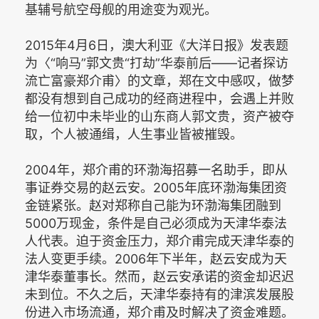
基辅号航空母舰的用途变为观光。
2015年4月6日，澳大利亚《大洋日报》发表题
为〈“响马”郭文贵“打劫”华泰前后——记者探访
流亡富豪郑介甫〉的文章，郑在文中感叹，做梦
都没有想到自己成功的经商进程中，会遇上并败
给一位初中未毕业的山东商人郭文贵，资产被夺
取，个人被通缉，人生事业皆被摧毁。
2004年，郑介甫的环渤海招募一名助手，即从
事证券交易的赵云安。2005年底环渤海集团资
金链紧张。赵对郑称自己能为环渤海集团融到
5000万现金，条件是自己必须成为天津华泰法
人代表。迫于资金压力，郑介甫完成天津华泰的
法人变更手续。2006年下半年，赵云安成为天
津华泰董事长。然而，赵云安承诺的资金却迟迟
未到位。不久之后，天津华泰持有的津滨发展股
份进入市场流通，郑介甫及时解决了资金难题。