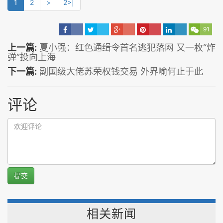
1
2
>
2>|
91
上一篇:
夏小强：红色通缉令首名逃犯落网 又一枚“炸
弹”投向上海
下一篇:
副国级大佬苏荣权钱交易 外界喻何止于此
评论
提交
相关新闻