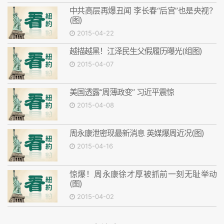
中共高层再爆丑闻 李长春“后宫”也是央视？
(图)
2015-04-22
越描越黑！江泽民生父假履历曝光(组图)
2015-04-07
美国透露“周薄政变” 习近平震惊
2015-04-08
周永康泄密现最新消息 英媒爆周近况(图)
2015-04-16
惊爆！周永康徐才厚被抓前一刻无耻举动
(图)
2015-04-02