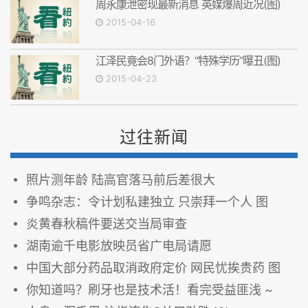
周永康泄密现最新消息 英媒爆周近况(图)
2015-04-16
江泽民竟会8门外语？“特殊学历”曝丑(图)
2015-04-23
过往新闻
照片测年龄 陆高官落马前后差很大
争鸣杂志：令计划私建独立 只崇拜一个人 图
炎黄春秋稿件要送交当局审查
湖南逾千电影放映员省广电局请愿
中国大部分药品取消政府定价 网民忧挨贵药 图
你知道吗？刷牙也是技术活！看完受益匪浅 ~