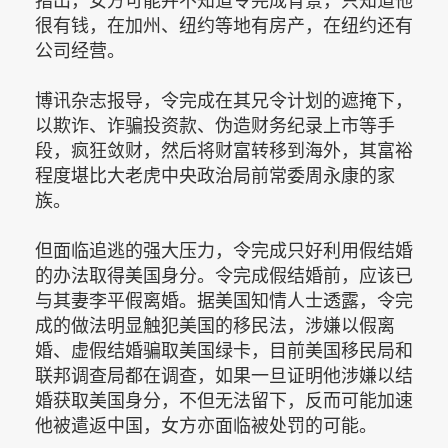
指出，女方可能并不知道令完成背景，只知道他
很有钱，在加州、纽约等地有房产，在纽约还有
公司经营。
博讯杂志报导，令完成在其兄令计划的遮掩下，
以欺诈、诈骗投资款、伪造财务纪录上市等手
段，疯狂敛财，然后将财富转移到海外，其富裕
程度堪比大老虎中央政治局前常委周永康的家
族。
但面临追逃的强大压力，令完成只好利用假结婚
的办法取得美国身分。令完成假结婚前，应该已
与其妻李平假离婚。据美国知情人士透露，令完
成的做法明显触犯美国的移民法，涉嫌以假离
婚、虚假结婚骗取美国绿卡，目前美国移民局和
联邦调查局都在调查，如果一旦证明他涉嫌以结
婚获取美国身分，不但无法留下，反而可能加速
他被遣返中国，女方亦面临被处罚的可能。