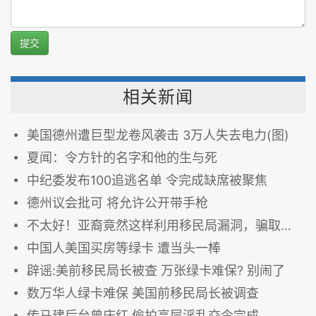
提交
相关新闻
美国德州遭巨型龙卷风袭击 3万人失去电力(图)
夏闻：令方针的名字和他的生与死
中纪委发布100追逃名单 令完成缺席被聚焦
德州议会批可 将允许公开带手枪
不太好！亚裔竟然这样利用移民局漏洞，骗取绿卡！
中国人美国买房等绿卡 遭当头一棒
辟谣:美前移民局长被查 万张绿卡难保? 别闹了
数万华人绿卡难保 美国前移民局长被调查
传马建后台曾庆红 偷拍高层淫乱交令完成