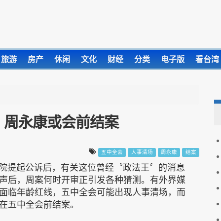
旅游
房产
休闲
文化
财经
分类
电子版
看台湾
 周永康或会前结案
五中全会
人事清场
周永康
结案
察院提起公诉后，有关这位曾经〝政法王〞的消息
声后，周案何时开审正引发各种猜测。有外界媒
面临年龄红线，五中全会可能出现人事清场，而
在五中全会前结案。