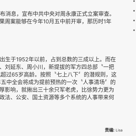
社发布消息，宣布中共中央对周永康正式立案审查。
如果周案能够在今年10月五中前开审，那历时1年
。
出生于1952年以前，占到总数的三成以上。而在
、刘延东、周小川，新提拔的军方四总部〝一把
或超过65岁高龄。按照〝七上八下〞的潜规则，这
5年五中全会将成为提前预热的一次〝人事清场〞的
厚影响，就揪出三十余只军老虎，比徐势力更为
政法、公安、国土资源等多个系统的人事带来何
责编:
Lisa