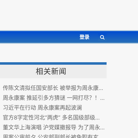
登录
相关新闻
传陈文清拟任国安部长 被举报为周永康朋党(图)
周永康案 推延引多方猜谜 一网打尽？！当局“打虎”或升级
习近平在行动 周永康案再起波澜
官方8字定性河北“两虎” 多名国级部级高官被针对 图
董文华上海演唱 沪党媒撤报导 为了周永康？
周案公审前夕 公安部副部长被免职有玄机？