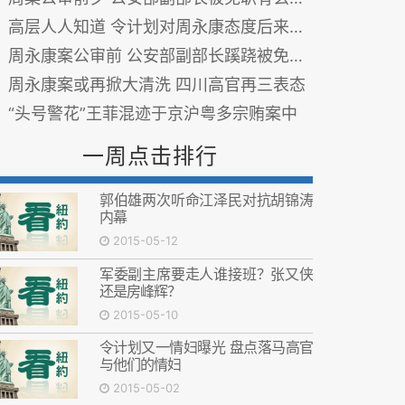
高层人人知道 令计划对周永康态度后来有改变
周永康案公审前 公安部副部长蹊跷被免(图)
周永康案或再掀大清洗 四川高官再三表态
“头号警花”王菲混迹于京沪粤多宗贿案中
一周点击排行
郭伯雄两次听命江泽民对抗胡锦涛
内幕
2015-05-12
军委副主席要走人谁接班？张又侠
还是房峰辉？
2015-05-10
令计划又一情妇曝光 盘点落马高官
与他们的情妇
2015-05-02