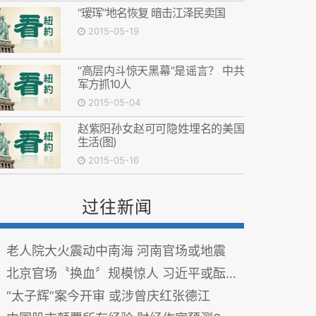
“瑷珲”地名恢复 暗击江泽民卖国
2015-05-19
“高层内斗惊天黑幕”是谣言？ 中共
军方抓10人
2015-05-04
赵紫阳孙女赵可可隐姓埋名的美国
生活(图)
2015-05-16
过往新闻
老人院大火震动中南海 河南官场或地震
北京官场〝换血〞规模惊人 习近平或酝酿大动作
“太子辉”案今开审 或涉曾庆红张德江