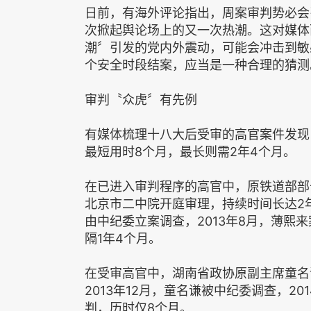
日前，有海外评论指出，周案审判势必会
次掀起舆论场上的又一次热潮。这对媒体
潮〞引发的党内外震动，可能会冲击到敏
个安全时段结案，应当是一种合理的猜测
审判〝众虎〞有先例
有媒体梳理十八大后受审的高官案件发现
最短用时8个月，最长则需2年4个月。
在已进入审判程序的高官中，原铁道部部长刘
北京市二中院开庭审理，持续时间长达2年
由中纪委立案调查，2013年8月，薄熙
隔1年4个月。
在受审高官中，湖南省政协原副主席童名
2013年12月，童名谦被中纪委调查，2
判，历时仅8个月。