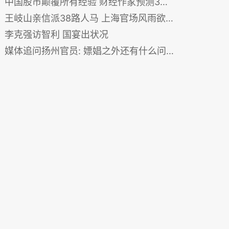
中国股市颠覆所有经验 财经作家预测3结局
王岐山亲信派38路人马 上海官场风雨欲来(图)
李克强访智利 国宴出状况
媒体追问扬州官员: 嫖娼之外还有什么问题