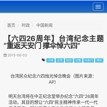
Toggl
navig
首页
时政
中国新闻
【六四26周年】台湾纪念主题
“重返天安门 撑伞悼六四”
2015-06-03
六四
台湾
纪念
主题
天安门
撑伞
台湾民众纪念六四烛光悼念晚会（图片来源：
AP）
明天台湾将在中正纪念堂举办纪念“六四”26周年
活动，其目的想让“六四”民主精神传承一代一代