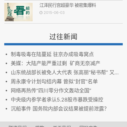
江泽民行宫超豪华 被密集爆料
2015-06-03
过往新闻
制毒吸毒在陆蔓延 驻京办成吸毒窝点
美媒：大陆产能严重过剩 矿商无奈减产
山东统战部长被免人大代表 张高丽“秘书帮” 又折一员？(图)
周永康令计划勾结内幕 曾拟“封官”名单
网络再热传“四川零分作文轰动全国”
中央级内参学者承认5.28股市暴跌受操控
沉船事件 国务院内部会议结果被提前泄露？