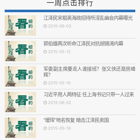
一周点击排行
江泽民宋祖英海政招待所淫乱幽会内幕曝光
2015-06-03
郭伯雄两次听命江泽民对抗胡锦涛内幕
2015-05-12
军委副主席要走人谁接班？张又侠还是房峰
辉？
2015-05-10
习近平用人两特征 任上海书记只带一人过来
2015-06-02
“瑷珲”地名恢复 暗击江泽民卖国
2015-05-19