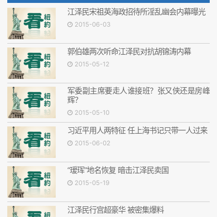
江泽民宋祖英海政招待所淫乱幽会内幕曝光
2015-06-03
郭伯雄两次听命江泽民对抗胡锦涛内幕
2015-05-12
军委副主席要走人谁接班？张又侠还是房峰
辉？
2015-05-10
习近平用人两特征 任上海书记只带一人过来
2015-06-02
“瑷珲”地名恢复 暗击江泽民卖国
2015-05-19
江泽民行宫超豪华 被密集爆料