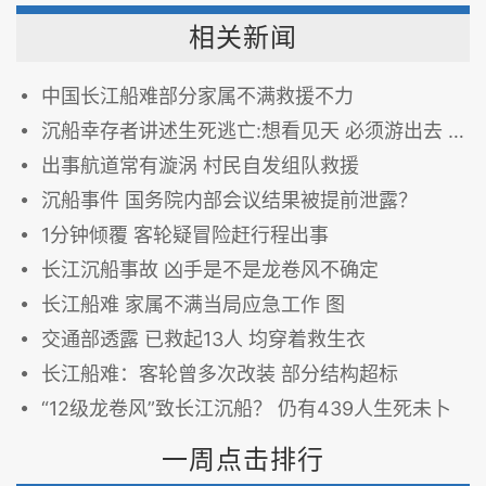
相关新闻
中国长江船难部分家属不满救援不力
沉船幸存者讲述生死逃亡:想看见天 必须游出去 图
出事航道常有漩涡 村民自发组队救援
沉船事件 国务院内部会议结果被提前泄露？
1分钟倾覆 客轮疑冒险赶行程出事
长江沉船事故 凶手是不是龙卷风不确定
长江船难 家属不满当局应急工作 图
交通部透露 已救起13人 均穿着救生衣
长江船难：客轮曾多次改装 部分结构超标
“12级龙卷风”致长江沉船？ 仍有439人生死未卜
一周点击排行