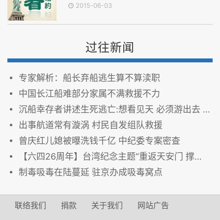
2015-06-03
过往新闻
专家解析：船长弃船逃生算不算渎职
中国长江船难部分家属不满救援不力
沉船幸存者讲述生死逃亡:想看见天 必须游出去 图
出事航道常有漩涡 村民自发组队救援
曾庆红儿媳被曝洗钱千亿 中纪委专案密查
【六四26周年】台湾纪念主题“重返天安门 撑伞悼六四”
制毒吸毒在陆蔓延 驻京办成吸毒窝点
联络我们
捐款
关于我们
网站广告