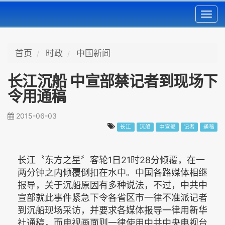
Toggl
navig
首页
时政
中国新闻
长江沉船 中宣部禁记者到现场下
令用通稿
2015-06-03
长江
沉船
中宣部
记者
通稿
长江〝东方之星〞客轮1日21时28分倾覆，在一
两分钟之内倾覆倒扣在水中。中国各路媒体相继
报导，关于沉船原因有多种说法，不过，中共中
宣部就此事件紧急下令各省区市一律不准派记者
到沉船现场采访，并要求各媒体报导一律用新华
社通稿，而电视画面则一律使用中共中央电视台