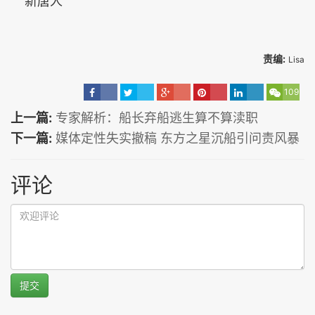
新唐人
责编:
Lisa
109
上一篇:
专家解析：船长弃船逃生算不算渎职
下一篇:
媒体定性失实撤稿 东方之星沉船引问责风暴
评论
提交