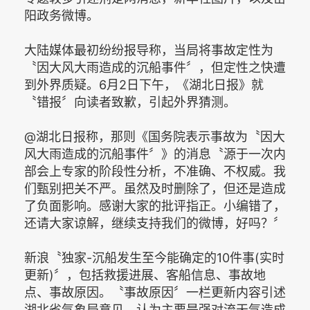
阳政务微博。
大陆媒体最初纷纷报导称，当局将事故定性为
〝因大风大雨造成的沉船事件〞，但定性之快遭
到外界质疑。6月2日下午，《湖北日报》就
〝错报〞向读者致歉，引起外界猜测。
@湖北日报称，那则《国务院表示事故为〝因大
风大雨造成的沉船事件〞》的消息〝源于一次内
部会上专家的阶段性分析，不准确、不权威。我
们甄别把关不严。虽然及时删除了，但还是造成
了负面影响。感谢大家的批评指正。小编错了，
还请大家谅解，继续支持我们的微博，好吗？〞
新浪〝独家-沉船发生至今能确定的10件事(实时
更新)〞，包括救援进展、客船信息、事故地
点、事故原因。〝事故原因〞一栏更新内容引述
湖北省气象局意见，认为主要是强对流天气造成