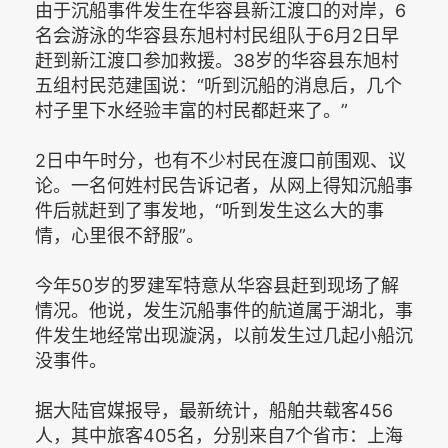
由于沉船事件发生在华容县新江渡口的对岸，6
名会游泳的华容县东旭村村民组队于6月2日早
赶到新江渡口参加救援。38岁的华容县东旭村
五组村民范建国说：“听到沉船的消息后，几个
村子里下水经验丰富的村民都赶来了。”
2日中午时分，也有不少村民在渡口前围观、议
论。一名何姓村民告诉记者，从网上得知沉船事
件后就赶到了事发地，“听到发生这么大的事
情，心里很不舒服”。
今年50岁的罗建军特意从华容县赶到现场了解
情况。他说，发生沉船事件的航道属于湖北，事
件发生地经常出现漩涡，以前发生过几起小船沉
没事件。
据大陆官媒报导，最新统计，船舶共载客456
人，其中旅客405名，分别来自7个省市：上海