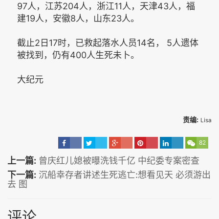
97人，江苏204人，浙江11人，天津43人，福
建19人，安徽8人，山东23人。
截止2日17时，已救起落水人员14名， 5人遗体
被找到，仍有400人生死未卜。
大纪元
责编:
Lisa
82
上一篇:
曾庆红儿媳被曝洗钱千亿 中纪委专案密查
下一篇:
沉船幸存者讲述生死逃亡:想看见天 必须游出
去 图
评论