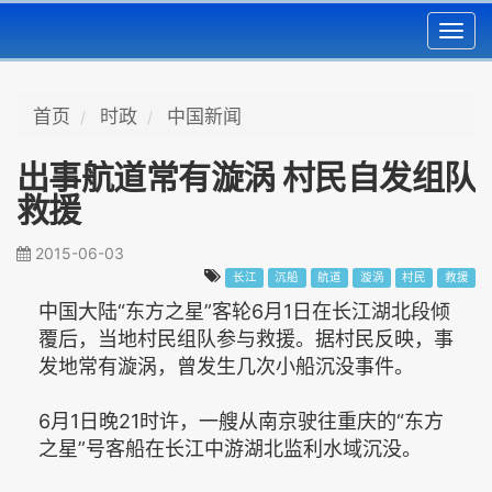
Toggl
navig
首页
时政
中国新闻
出事航道常有漩涡 村民自发组队
救援
2015-06-03
长江
沉船
航道
漩涡
村民
救援
中国大陆“东方之星”客轮6月1日在长江湖北段倾
覆后，当地村民组队参与救援。据村民反映，事
发地常有漩涡，曾发生几次小船沉没事件。
6月1日晚21时许，一艘从南京驶往重庆的“东方
之星”号客船在长江中游湖北监利水域沉没。