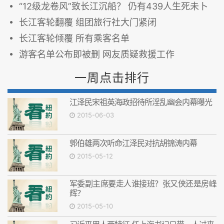
“12级龙卷风”致长江沉船？ 仍有439人生死未卜
长江客轮翻覆 组团旅行社大门紧闭
长江客轮倾覆 所有乘客名单
游客名单公布即被删 网友质疑救援工作
一周点击排行
江泽民宋祖英海政招待所淫乱幽会内幕曝光
2015-06-03
郭伯雄两次听命江泽民对抗胡锦涛内幕
2015-05-12
军委副主席要走人谁接班？张又侠还是房峰
辉？
2015-05-10