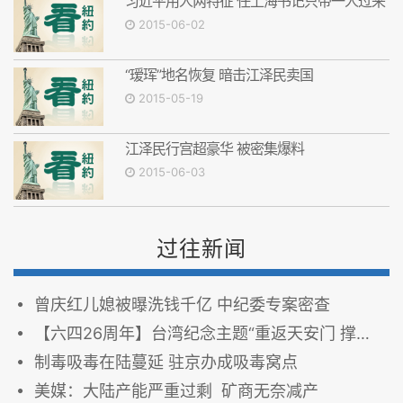
习近平用人两特征 任上海书记只带一人过来
2015-06-02
“瑷珲”地名恢复 暗击江泽民卖国
2015-05-19
江泽民行宫超豪华 被密集爆料
2015-06-03
过往新闻
曾庆红儿媳被曝洗钱千亿 中纪委专案密查
【六四26周年】台湾纪念主题“重返天安门 撑伞悼六四”
制毒吸毒在陆蔓延 驻京办成吸毒窝点
美媒：大陆产能严重过剩 矿商无奈减产