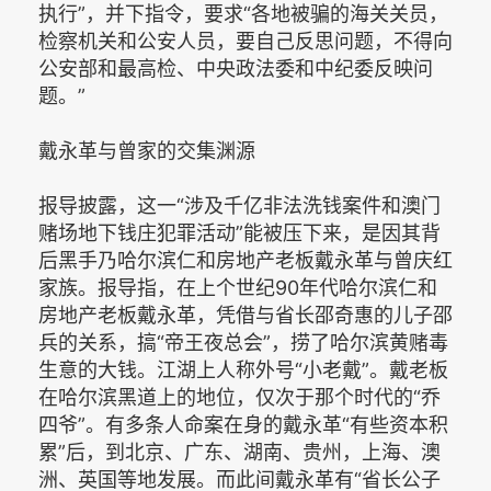
执行”，并下指令，要求“各地被骗的海关关员，
检察机关和公安人员，要自己反思问题，不得向
公安部和最高检、中央政法委和中纪委反映问
题。”
戴永革与曾家的交集渊源
报导披露，这一“涉及千亿非法洗钱案件和澳门
赌场地下钱庄犯罪活动”能被压下来，是因其背
后黑手乃哈尔滨仁和房地产老板戴永革与曾庆红
家族。报导指，在上个世纪90年代哈尔滨仁和
房地产老板戴永革，凭借与省长邵奇惠的儿子邵
兵的关系，搞“帝王夜总会”，捞了哈尔滨黄赌毒
生意的大钱。江湖上人称外号“小老戴”。戴老板
在哈尔滨黑道上的地位，仅次于那个时代的“乔
四爷”。有多条人命案在身的戴永革“有些资本积
累”后，到北京、广东、湖南、贵州，上海、澳
洲、英国等地发展。而此间戴永革有“省长公子