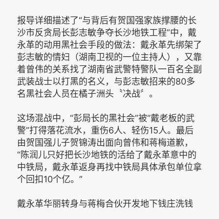
报导详细描述了“与背后有贺国强家族撑腰的长
沙市反贪局长彭志敏争夺长沙地铁工程”中，戴
永革的动用黑社会手段的做法：戴永革先绑架了
彭志敏的情妇（湖南卫视的一位主持人），又靠
着曾伟的关系找了湖南省武警特警队一百名全副
武装战士以打黑的名义，与彭志敏招来的80多
名黑社会人员在橘子洲头〝决战〞。
这场混战中，“彭局长的黑社会”被“戴老板的武
警”打得落花流水，重伤6人、轻伤15人。最后
由贺国强儿子贺锦涛出面向曾伟和蒋梅道歉，
“陈润儿只好把长沙地铁的活给了戴永革意中的
中铁局，戴永革返身再找中铁局具体承包单位拿
个回扣10个亿。”
戴永革华丽转身与蒋梅合伙开发地下钱庄洗钱