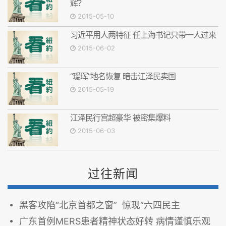
辉？
2015-05-10
习近平用人两特征 任上海书记只带一人过来
2015-06-02
“瑷珲”地名恢复 暗击江泽民卖国
2015-05-19
江泽民行宫超豪华 被密集爆料
2015-06-03
过往新闻
黑客攻陷“北京首都之窗” 惊现“六四民主
广东首例MERS患者精神状态好转 病情谨慎乐观