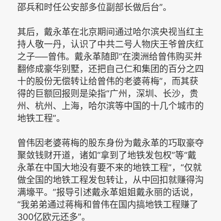
邵兵和时任公安部多位副部长做后台”。
其后，戴永革在北京期间通过哈尔滨央视当红主
持人敬一丹，认识了中共二号人物庆王爷曾庆红
之子──曾伟。戴永革随即“在澳洲给曾伟购买并
翻修成豪华别墅，还把自己仁和集团的百分之四
十的股份无偿转让给曾伟的老婆蒋梅”，而其获
得的巨额回报则是染指“广州，深圳、长沙，贵
州、杭州、上海，哈尔滨等中国的十几个城市的
地铁工程”。
曾伟因老婆蒋梅的股东身份为戴永革的巧取豪夺
聚敛钱财开道，诸如“拿到了地铁发包权”等“戴
永革在中国大地没有要不来的地铁工程”，“仅就
做全国的地铁工程发包转让，从中回扣就赚得沟
满壕平。”报导引述戴永革姐姐戴永丽的话说，
“我弟弟通过蒋梅和曾伟在国内搞地铁工程赚了
300亿欧元还多”。