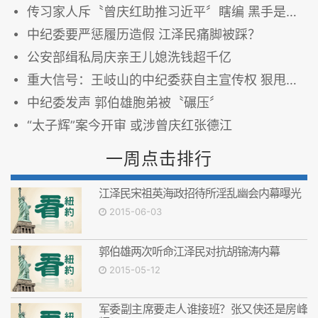
传习家人斥〝曾庆红助推习近平〞瞎编 黑手是他？
中纪委要严惩履历造假 江泽民痛脚被踩？
公安部缉私局庆亲王儿媳洗钱超千亿
重大信号：王岐山的中纪委获自主宣传权 狠甩刘云山
中纪委发声 郭伯雄胞弟被〝碾压〞
“太子辉”案今开审 或涉曾庆红张德江
一周点击排行
江泽民宋祖英海政招待所淫乱幽会内幕曝光
2015-06-03
郭伯雄两次听命江泽民对抗胡锦涛内幕
2015-05-12
军委副主席要走人谁接班？张又侠还是房峰