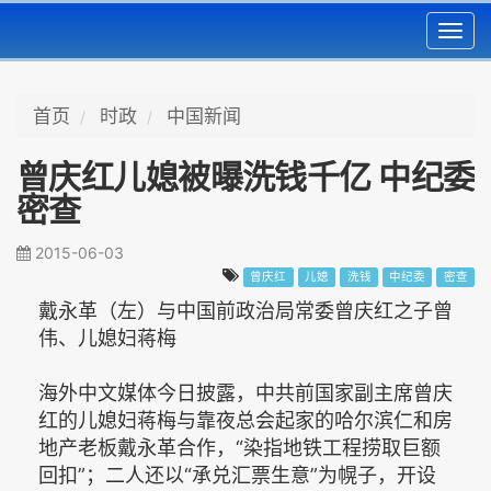
Toggl
navig
首页
时政
中国新闻
曾庆红儿媳被曝洗钱千亿 中纪委
密查
2015-06-03
曾庆红
儿媳
洗钱
中纪委
密查
戴永革（左）与中国前政治局常委曾庆红之子曾
伟、儿媳妇蒋梅
海外中文媒体今日披露，中共前国家副主席曾庆
红的儿媳妇蒋梅与靠夜总会起家的哈尔滨仁和房
地产老板戴永革合作，“染指地铁工程捞取巨额
回扣”；二人还以“承兑汇票生意”为幌子，开设