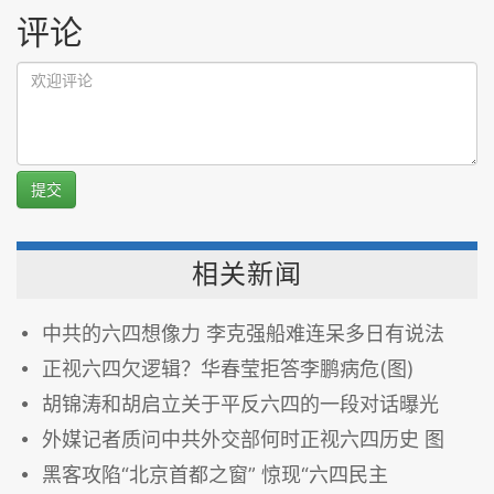
评论
提交
相关新闻
中共的六四想像力 李克强船难连呆多日有说法
正视六四欠逻辑？华春莹拒答李鹏病危(图)
胡锦涛和胡启立关于平反六四的一段对话曝光
外媒记者质问中共外交部何时正视六四历史 图
黑客攻陷“北京首都之窗” 惊现“六四民主