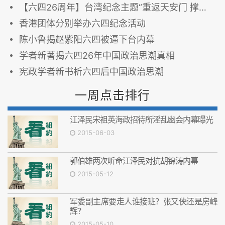
【六四26周年】台湾纪念主题“重返天安门 撑伞悼六四”
香港团体分别举办六四纪念活动
陈小鲁揭赵紫阳六四被逼下台内幕
学者新著揭六四26年中国政治思潮真相
宪政学者新书析六四后中国政治思潮
一周点击排行
江泽民宋祖英海政招待所淫乱幽会内幕曝光
2015-06-03
郭伯雄两次听命江泽民对抗胡锦涛内幕
2015-05-12
军委副主席要走人谁接班？张又侠还是房峰
辉？
2015-05-10