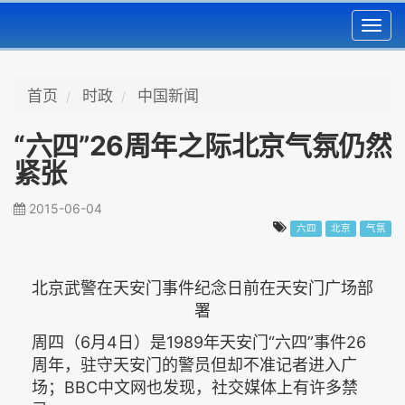
Toggl
navig
首页
时政
中国新闻
“六四”26周年之际北京气氛仍然
紧张
2015-06-04
六四
北京
气氛
北京武警在天安门事件纪念日前在天安门广场部
署
周四（6月4日）是1989年天安门“六四”事件26
周年，驻守天安门的警员但却不准记者进入广
场；BBC中文网也发现，社交媒体上有许多禁