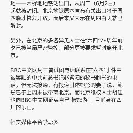
地——木樨地地铁站出口，从周二（6月2日）
起就被封闭。北京地铁原本宣布有关出口将于周
四晚才恢复开放，而后来又表示在周四白天就已
解封。
另外，在北京的多名异见人士在“六四”26周年前
夕已被当局严密监控，部分更被要求暂时离开北
京。
BBC中文网周三曾试图电话联系在“六四”事件中
被罢黜的中共前总书记赵紫阳的秘书鲍彤的电
话，但无法接通。有报道引述鲍彤的妻子说，鲍
彤已于上周末被带离北京。而北京维权人士胡佳
也向BBC中文网证实自己“被旅游”，目前身在四
川的乐山。
社交媒体平台禁忌多