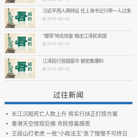
习近平用人两特征 任上海书记只带一人过来
2015-06-02
“瑷珲”地名恢复 暗击江泽民卖国
2015-05-19
江泽民行宫超豪华 被密集爆料
2015-06-03
过往新闻
长江沉船死亡人数上升 将实行扶正打捞方案
香港天空惊现巨佛 市民惊喜感恩
王歧山打老虎 一批“小政法王”急了惶惶不可终日