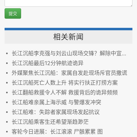
提交
相关新闻
长江沉船李克强与刘云山现场交锋？解除中宣部禁令
长江沉船最后12分钟航迹诡异
外媒聚焦长江沉船：家属自发赴现场斥官员撒谎
长江沉船死亡人数上升 将实行扶正打捞方案
长江翻船救援令人不解 救援背后的诡异频频
长江船难亲属上海示威 与警爆发冲突
长江船难：失踪者家属现场发起抗议
长江沉船乘客生还希望渐趋渺茫
客轮今日进展：长江滚滚 尸骸累累 图