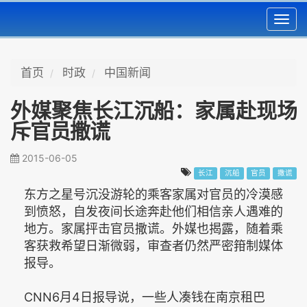
Toggl
navig
首页
时政
中国新闻
外媒聚焦长江沉船：家属赴现场
斥官员撒谎
2015-06-05
长江
沉船
官员
撒谎
东方之星号沉没游轮的乘客家属对官员的冷漠感
到愤怒，自发夜间长途奔赴他们相信亲人遇难的
地方。家属抨击官员撒谎。外媒也揭露，随着乘
客获救希望日渐微弱，审查者仍然严密箝制媒体
报导。
CNN6月4日报导说，一些人凑钱在南京租巴