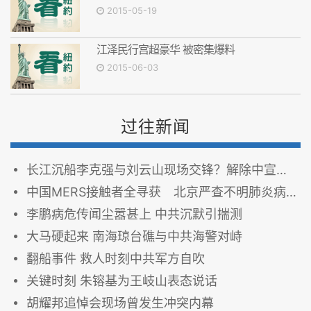
2015-05-19
江泽民行宫超豪华 被密集爆料
2015-06-03
过往新闻
长江沉船李克强与刘云山现场交锋？解除中宣部禁令
中国MERS接触者全寻获 北京严查不明肺炎病例
李鹏病危传闻尘嚣甚上 中共沉默引揣测
大马硬起来 南海琼台礁与中共海警对峙
翻船事件 救人时刻中共军方自吹
关键时刻 朱镕基为王岐山表态说话
胡耀邦追悼会现场曾发生冲突内幕