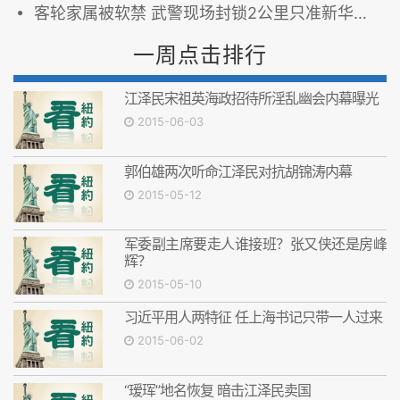
客轮家属被软禁 武警现场封锁2公里只准新华社央视进入
一周点击排行
江泽民宋祖英海政招待所淫乱幽会内幕曝光
2015-06-03
郭伯雄两次听命江泽民对抗胡锦涛内幕
2015-05-12
军委副主席要走人谁接班？张又侠还是房峰
辉？
2015-05-10
习近平用人两特征 任上海书记只带一人过来
2015-06-02
“瑷珲”地名恢复 暗击江泽民卖国